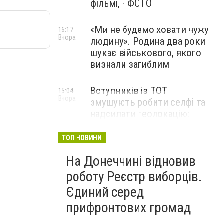
фільмі, - ФОТО
«Ми не будемо ховати чужу
16:17
Вчора
людину». Родина два роки
шукає військового, якого
визнали загиблим
Вступників із ТОТ
15:04
Вчора
змушують робити селфі та
надсилати геолокацію:
правозахисники звернулися
до МОН
ТОП НОВИНИ
На Донеччині відновив
роботу Реєстр виборців.
Єдиний серед
прифронтових громад