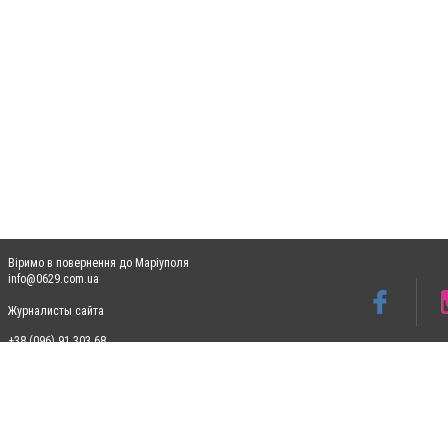
Віримо в повернення до Маріуполя
info@0629.com.ua
Журналисты сайта
+38 (096) 91 303 68
Допускається цитування матеріалів без отримання попередньої згоди 0629.com.ua за
пошукових систем гіперпосилання на цитовані статті не нижче другого абзацу в тек
Матеріали з плашками "Новини компаній", "Промо", "Партнерський матеріал", "Партнер