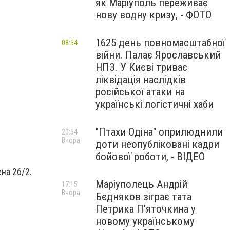
як Маріуполь переживає
нову водну кризу, - ФОТО
1625 день повномасштабної
08:54
війни. Палає Ярославський
НПЗ. У Києві триває
ліквідація наслідків
російської атаки на
українські логістичні хаби
"Птахи Одіна" оприлюднили
20:54
Вчора
доти неопубліковані кадри
бойової роботи, - ВІДЕО
на 26/2.
Маріуполець Андрій
17:15
Вчора
Бєдняков зіграє тата
Петрика П’яточкина у
новому українському