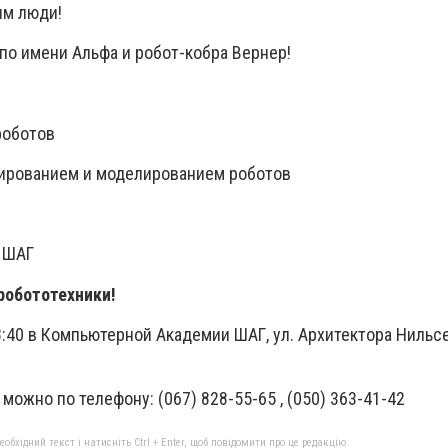
им люди!
 по имени Альфа и робот-кобра Вернер!
роботов
мированием и моделированием роботов
 ШАГ
робототехники!
:40 в Компьютерной Академии ШАГ, ул. Архитектора Нильсе
можно по телефону: (067) 828-55-65 , (050) 363-41-42
бхідний текст і натисніть Ctrl + Enter, щоб повідомити про це редакцію