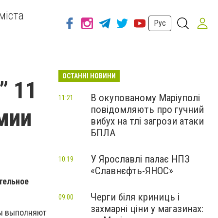
міста
Рус
ОСТАННІ НОВИНИ
” 11
В окупованому Маріуполі
11:21
повідомляють про гучний
мии
вибух на тлі загрози атаки
БПЛА
У Ярославлі палає НПЗ
10:19
«Славнєфть-ЯНОС»
ательное
Черги біля криниць і
09:00
захмарні ціни у магазинах:
ты выполняют