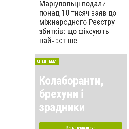
Маріупольці подали
понад 10 тисяч заяв до
міжнародного Реєстру
збитків: що фіксують
найчастіше
СПЕЦТЕМА
Колаборанти,
брехуни і
зрадники
Всі матеріали тут