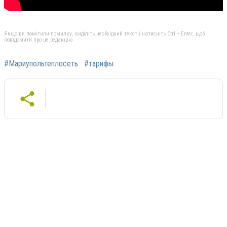
Якщо ви помітили помилку, виділіть необхідний текст і натисніть Ctrl + Enter, щоб
повідомити про це редакцію
#Мариупольтеплосеть
#тарифы