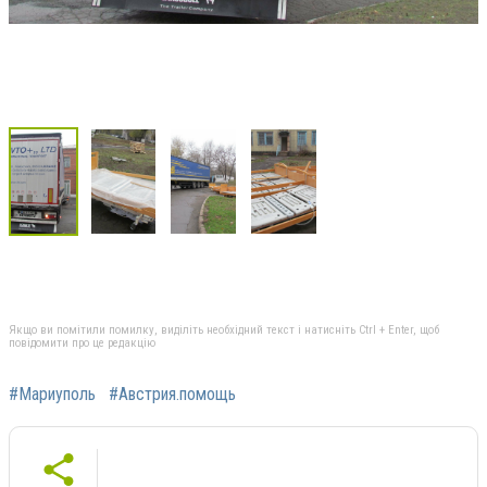
Якщо ви помітили помилку, виділіть необхідний текст і натисніть Ctrl + Enter, щоб
повідомити про це редакцію
#Мариуполь
#Австрия.помощь