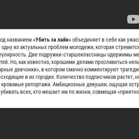
под названием
«Убить за лайк»
объединяет в себе как ужасы
 одну из актуальных проблем молодежи, которая стремит
опулярность. Две подружки-старшеклассницы одержимы ме
ей. Но, как известно, хорошими делами прославиться нел
арные девчонки», в котором смачно комментируют трагеди
сходящие в их городке. Количество подписчиков растет, н
 кровавые репортажи. Амбициозные девушки, ощущая остр
убивать всех, кто мешает им по жизни, совмещая «приятно