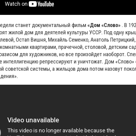
недели станет документальный фильм
«Дом «Слово»
. В 19
оят жилой дом для деятелей культуры УССР. Под одну кры
евой, Остап Вишня, Михайль Семенко, Анатоль Петрицкий,
окомнатными квартирами, прачечной, столовой, детским са
оазисом для художников, но все произойдет наоборот. Сп
е интеллигенцию репрессируют и уничтожат. Дом «Слово»
й советской системы, а жильцов дома потом назовут пок
дения».