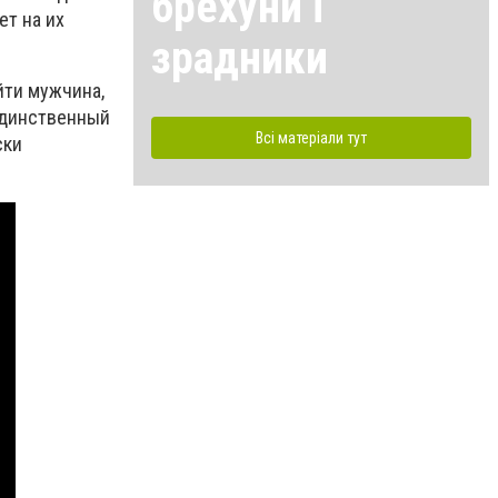
брехуни і
ет на их
зрадники
йти мужчина,
Единственный
Всі матеріали тут
ски