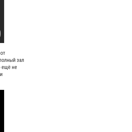
 от
 полный зал
о ещё не
ли