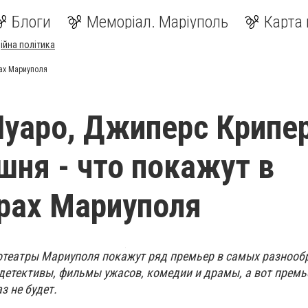
Блоги
Меморіал. Маріуполь
Карта 
ійна політика
рах Мариуполя
уаро, Джиперс Крипер
шня - что покажут в
рах Мариуполя
инотеатры Мариуполя покажут ряд премьер в самых разноо
 детективы, фильмы ужасов, комедии и драмы, а вот премь
з не будет.