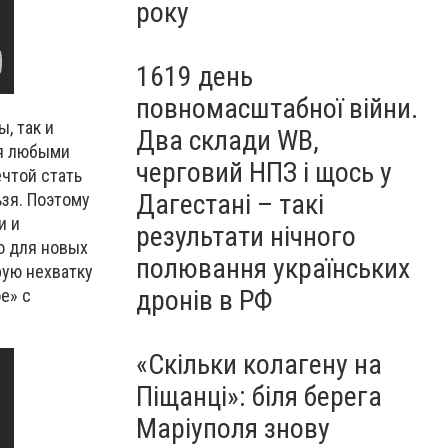
року
1619 день
повномасштабної війни.
, так и
Два склади WB,
ся любыми
черговий НПЗ і щось у
чтой стать
Дагестані – такі
ьзя. Поэтому
и и
результати нічного
о для новых
полювання українських
ую нехватку
дронів в РФ
е» с
«Скільки колагену на
Піщанці»: біля берега
Маріуполя знову