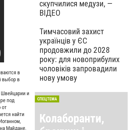
скупчилися медузи, —
ВІДЕО
Тимчасовий захист
українців у ЄС
продовжили до 2028
року: для новоприбулих
чоловіків запровадили
иваются в
нову умову
й выбор в
в Швейцарии и
СПЕЦТЕМА
ре под
 от
ается найти
Колаборанти,
Иоганном,
на Майдане.