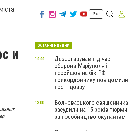
міста
Рус
ОСТАННІ НОВИНИ
с и
Дезертирував під час
14:44
оборони Маріуполя і
перейшов на бік РФ:
прикордоннику повідомили
про підозру
Волноваського священника
13:00
бразных
засудили на 15 років тюрми
ер
за пособництво окупантам