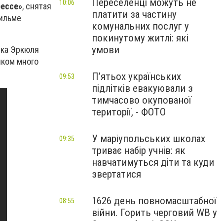
Переселенці можуть не
10:06
рессе»
, снятая
платити за частину
фильме
комунальних послуг у
покинутому житлі: які
умови
ика Эркюля
шком много
П’ятьох українських
09:53
підлітків евакуювали з
тимчасово окупованої
території, - ФОТО
У маріупольських школах
09:35
триває набір учнів: як
навчатимуться діти та куди
звертатися
1626 день повномасштабної
08:55
війни. Горить черговий WB у