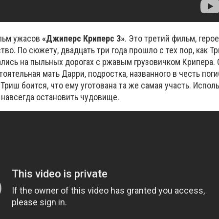
ильм ужасов
«Джиперс Криперс 3»
. Это третий фильм, геро
во. По сюжету, двадцать три года прошло с тех пор, как Т
ались на пыльных дорогах с ржавым грузовичком Крипера.
оятельная мать Дарри, подростка, названного в честь поги
 Триш боится, что ему уготована та же самая участь. Испол
и навсегда остановить чудовище.