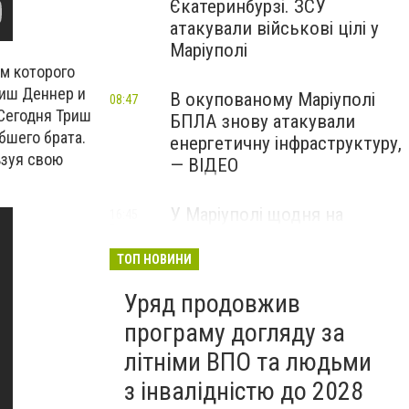
Єкатеринбурзі. ЗСУ
атакували військові цілі у
Маріуполі
ем которого
риш Деннер и
В окупованому Маріуполі
08:47
 Сегодня Триш
БПЛА знову атакували
бшего брата.
енергетичну інфраструктуру,
ьзуя свою
— ВІДЕО
У Маріуполі щодня на
16:45
Вчора
чотири години
відключатимуть світло: це
ТОП НОВИНИ
вплине на подачу води
Уряд продовжив
програму догляду за
літніми ВПО та людьми
з інвалідністю до 2028