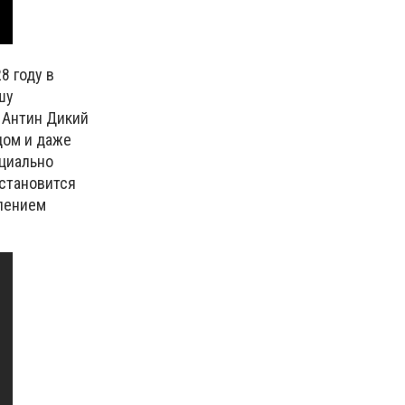
28 году в
шу
 Антин Дикий
дом и даже
ециально
 становится
олением