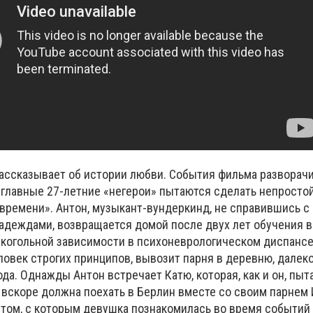
ассказывает об истории любви. События фильма разворач
 главные 27-летние «негерои» пытаются сделать непросто
 времени». Антон, музыкант-вундеркинд, не справившись с
адеждами, возвращается домой после двух лет обучения 
лкогольной зависимости в психоневрологическом диспансе
ловек строгих принципов, вывозит парня в деревню, далеко
да. Однажды Антон встречает Катю, которая, как и он, пыт
 вскоре должна поехать в Берлин вместе со своим парнем 
ом, с которым девушка познакомилась во время событий 