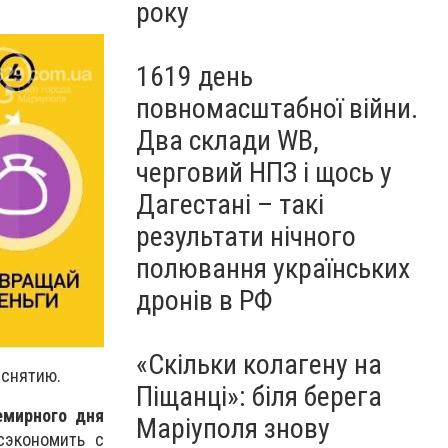
року
1619 день
повномасштабної війни.
Два склади WB,
черговий НПЗ і щось у
Дагестані – такі
результати нічного
полювання українських
дронів в РФ
«Скільки колагену на
 снятию.
Піщанці»: біля берега
емирного дня
Маріуполя знову
сэкономить с