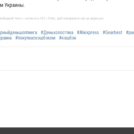
м Украины.
бхідний текст і натисніть Ctrl + Enter, щоб повідомити про це редакцію
рныйденьшоппинга
#Деньхолостяка
#Aliexpress
#Gearbest
#ра
краина
#покупкаскэшбэком
#кэшбэк