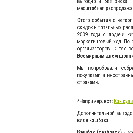
выгодно и без риска. 
масштабная распродажа 
Этого события с нетерп
скидок и тотальных рас
2009 года с подачи кит
маркетинговый ход. По
организаторов. С тех п
Всемирным днем шоппин
Мы попробовали собра
покупками в иностранны
страхами.
*Например, вот:
Как купи
Дополнительной выгодо
виде кэшбэка.
Кэшбэк (cashback)
- эт