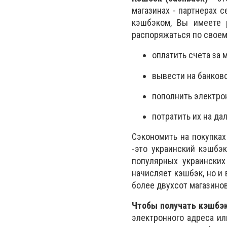
магазинах - партнерах 
кэшбэком, Вы имеете 
распоряжаться по своем
оплатить счета за 
вывести на банковс
пополнить электро
потратить их на да
Сэкономить на покупка
-
э
то украинский кэшбэ
популярных украинских
начисляет кэшбэк, но и
более двухсот магазинов
Чтобы получать кэшбэ
электронного адреса ил