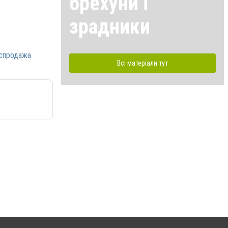
брехуни і
зрадники
спродажа
Всі матеріали тут