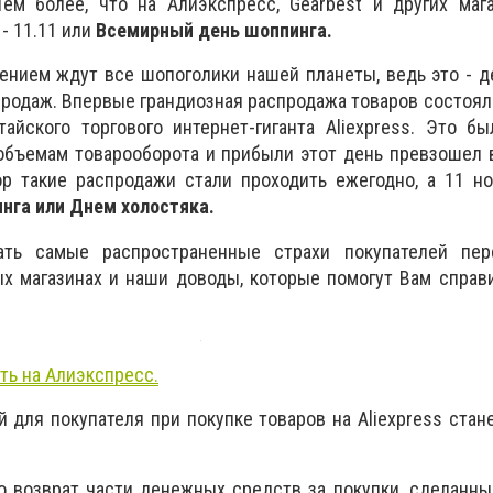
Тем более, что на Алиэкспресс, Gearbest и других маг
- 11.11 или
Всемирный день шоппинга.
ением ждут все шопоголики нашей планеты, ведь это - 
продаж. Впервые грандиозная распродажа товаров состоял
айского торгового интернет-гиганта Aliexpress. Это б
 объемам товарооборота и прибыли этот день превзошел
ор такие распродажи стали проходить ежегодно, а 11 н
га или Днем холостяка.
ть самые распространенные страхи покупателей пер
х магазинах и наши доводы, которые помогут Вам справ
ть на Алиэкспресс.
й для покупателя при покупке товаров на
Aliexpress стан
о возврат части денежных средств за покупки, сделанны