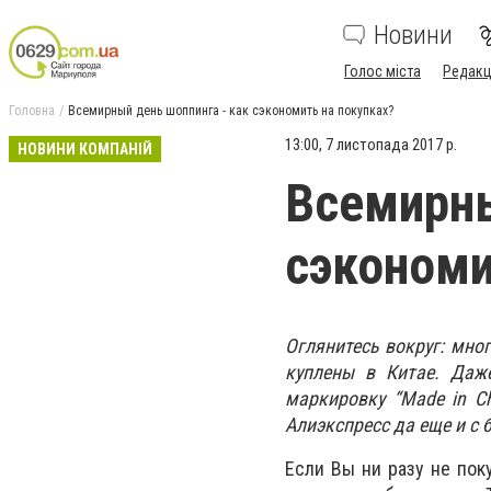
Новини
Голос міста
Редакц
Головна
Всемирный день шоппинга - как сэкономить на покупках?
13:00, 7 листопада 2017 р.
НОВИНИ КОМПАНІЙ
Всемирны
сэкономи
Оглянитесь вокруг: мно
куплены в Китае. Даж
маркировку “Made in C
Алиэкспресс да еще и с
Если Вы ни разу не пок