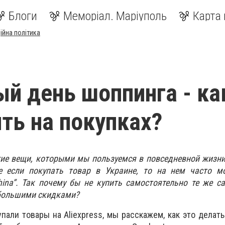
Блоги
Меморіал. Маріуполь
Карта 
ійна політика
й день шоппинга - ка
ть на покупках?
гие вещи, которыми мы пользуемся в повседневной жизн
е если покупать товар в Украине, то на нем часто м
hina”. Так почему бы не купить самостоятельно те же 
 большими скидками?
упали товары на Aliexpress, мы расскажем, как это делат