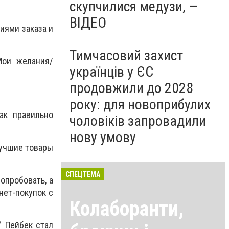
скупчилися медузи, —
ВІДЕО
виями заказа и
Тимчасовий захист
Мои желания/
українців у ЄС
продовжили до 2028
року: для новоприбулих
ак правильно
чоловіків запровадили
нову умову
лучшие товары
СПЕЦТЕМА
попробовать, а
нет-покупок с
Колаборанти,
” Пейбек стал