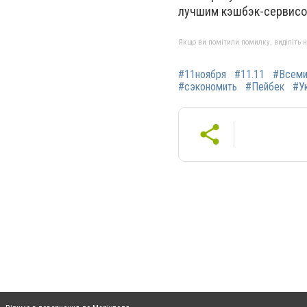
лучшим кэшбэк-сервисо
Якщо ви помітили помилку, виділіть нео
#11ноября
#11.11
#Всеми
#сэкономить
#Пейбек
#У