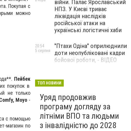
війни. Палає Ярославський
та. Покупая с
НПЗ. У Києві триває
торыми
можно
ліквідація наслідків
російської атаки на
українські логістичні хаби
"Птахи Одіна" оприлюднили
20:54
5 серпня
доти неопубліковані кадри
бойової роботи, - ВІДЕО
Маріуполець Андрій
17:15
ода
**.
Пейбек
5 серпня
Бєдняков зіграє тата
ТОП НОВИНИ
их покупок в
Петрика П’яточкина у
ый не только
Уряд продовжив
новому українському
 Comfy, Moyo
-
фільмі, - ФОТО
програму догляду за
літніми ВПО та людьми
са с помощью
з інвалідністю до 2028
ет-магазин по