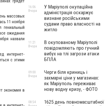
азинах грядет
У Маріуполі окупаційна
16:06
Вчора
адміністрація оскаржує
день массовых
визнане російськими
ась 11 ноября
судами право власності на
ыл гениальный
житло
 все ожидания
оября назвали
В окупованому Маріуполі
11:21
Вчора
повідомляють про гучний
вибух на тлі загрози атаки
ед интернет-
БПЛА
иться с этими
Черги біля криниць і
09:00
Вчора
захмарні ціни у магазинах:
як Маріуполь переживає
нову водну кризу, - ФОТО
ет экономия в
1625 день повномасштабної
08:54
е в интернет-
Вчора