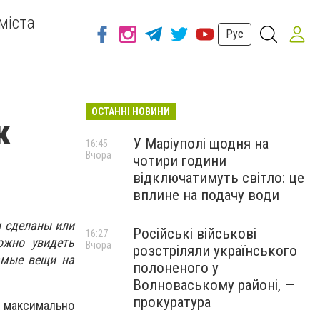
міста
Рус
ОСТАННІ НОВИНИ
к
У Маріуполі щодня на
16:45
Вчора
чотири години
відключатимуть світло: це
вплине на подачу води
и сделаны или
Російські військові
16:27
ожно увидеть
Вчора
розстріляли українського
самые вещи на
полоненого у
Волноваському районі, —
прокуратура
ь максимально