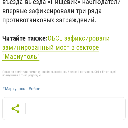
въезда-выезда «Пищевик» наблюдатели
впервые зафиксировали три ряда
противотанковых заграждений.
Читайте также:
ОБСЕ
зафиксировали
заминированный мост в секторе
"Мариуполь"
Якщо ви помітили помилку, виділіть необхідний текст і натисніть Ctrl + Enter, щоб
повідомити про це редакцію
#Мариуполь
#обсе