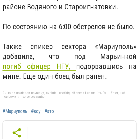
районе Водяного и Староигнатовки.
По состоянию на 6:00 обстрелов не было.
Также спикер сектора «Мариуполь»
добавила, что под Марьинкой
погиб
офицер НГУ,
подорвавшись на
мине. Еще один боец был ранен.
Якщо ви помітили помилку, виділіть необхідний текст і натисніть Ctrl + Enter, щоб
повідомити про це редакцію
#Мариуполь
#всу
#ато