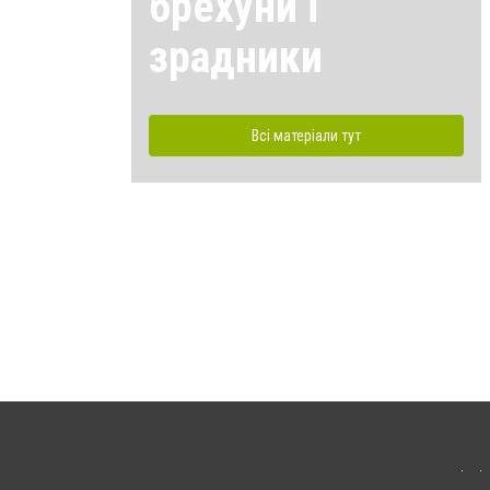
брехуни і
зрадники
Всі матеріали тут