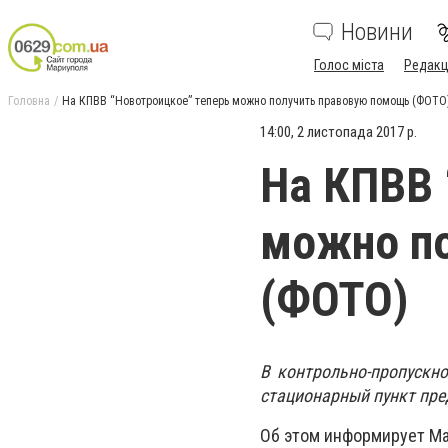
Новини
Голос міста
Редакц
Головна
На КПВВ “Новотроицкое” теперь можно получить правовую помощь (ФОТО
14:00, 2 листопада 2017 р.
На КПВВ 
можно п
(ФОТО)
В контрольно-пропускн
стационарный пункт пре
Об этом информирует Ма