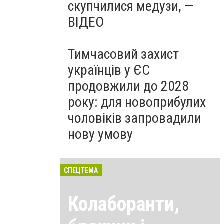
скупчилися медузи, —
ВІДЕО
Тимчасовий захист
українців у ЄС
продовжили до 2028
року: для новоприбулих
чоловіків запровадили
нову умову
СПЕЦТЕМА
Колаборанти,