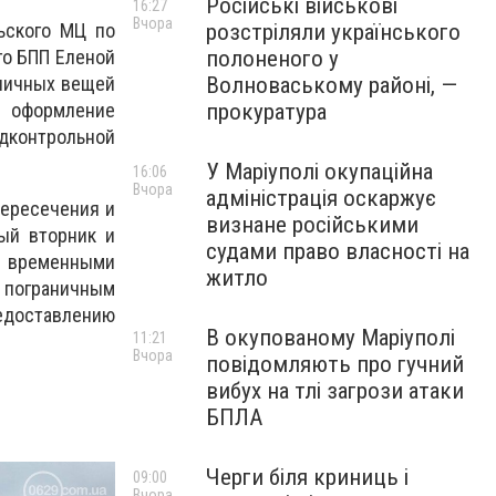
Російські військові
16:27
Вчора
розстріляли українського
ьского МЦ по
полоненого у
го БПП Еленой
Волноваському районі, —
 личных вещей
прокуратура
, оформление
контрольной
У Маріуполі окупаційна
16:06
Вчора
адміністрація оскаржує
пересечения и
визнане російськими
ый вторник и
судами право власності на
 временными
житло
 пограничным
едоставлению
В окупованому Маріуполі
11:21
Вчора
повідомляють про гучний
вибух на тлі загрози атаки
БПЛА
Черги біля криниць і
09:00
Вчора