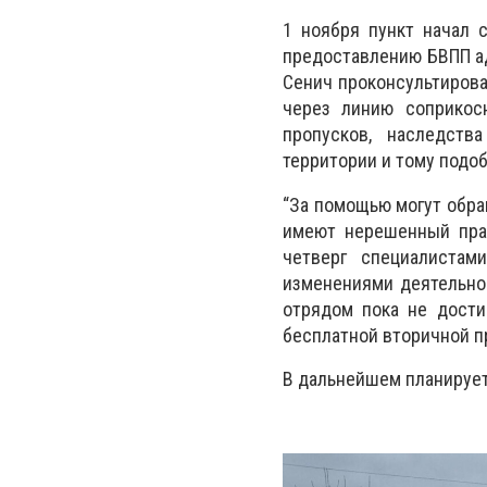
1 ноября пункт начал 
предоставлению БВПП ад
Сенич проконсультирова
через линию соприкос
пропусков, наследст
территории и тому подоб
“За помощью могут обра
имеют нерешенный прав
четверг специалиста
изменениями деятельно
отрядом пока не дости
бесплатной вторичной п
В дальнейшем планирует