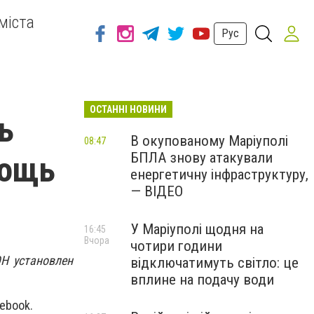
міста
Рус
ОСТАННІ НОВИНИ
ь
В окупованому Маріуполі
08:47
БПЛА знову атакували
мощь
енергетичну інфраструктуру,
— ВІДЕО
У Маріуполі щодня на
16:45
Вчора
чотири години
ОН установлен
відключатимуть світло: це
вплине на подачу води
ebook.