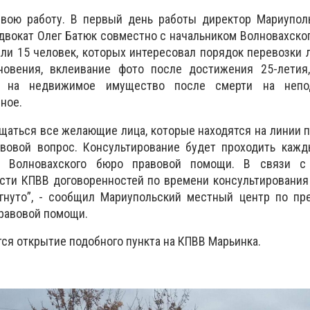
свою работу. В первый день работы директор Мариупол
вокат Олег Батюк совместно с начальником Волновахско
ли 15 человек, которых интересовал порядок перевозки
новения, вклеивание фото после достижения 25-летия
ва на недвижимое имущество после смерти на непод
ное.
щаться все желающие лица, которые находятся на линии 
овой вопрос. Консультирование будет проходить кажд
ми Волновахского бюро правовой помощи. В связи с
сти КПВВ договоренностей по времени консультирования
гнуто”, - сообщил Мариупольский местный центр по пр
равовой помощи.
ся открытие подобного пункта на КПВВ Марьинка.