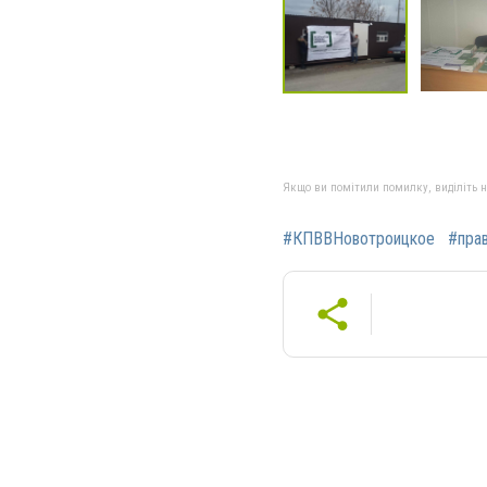
Якщо ви помітили помилку, виділіть нео
#КПВВНовотроицкое
#пра