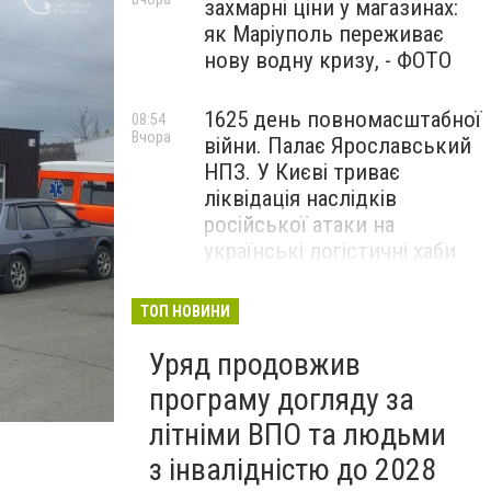
захмарні ціни у магазинах:
як Маріуполь переживає
нову водну кризу, - ФОТО
1625 день повномасштабної
08:54
Вчора
війни. Палає Ярославський
НПЗ. У Києві триває
ліквідація наслідків
російської атаки на
українські логістичні хаби
"Птахи Одіна" оприлюднили
20:54
ТОП НОВИНИ
5 серпня
доти неопубліковані кадри
Уряд продовжив
бойової роботи, - ВІДЕО
програму догляду за
літніми ВПО та людьми
з інвалідністю до 2028