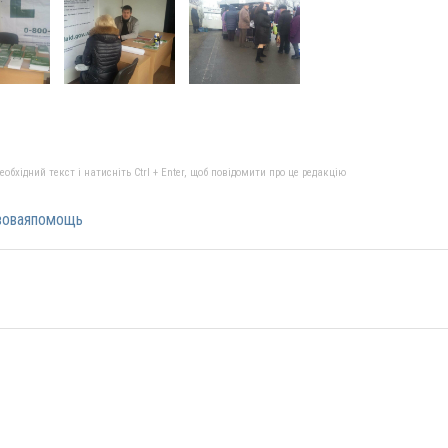
бхідний текст і натисніть Ctrl + Enter, щоб повідомити про це редакцію
воваяпомощь