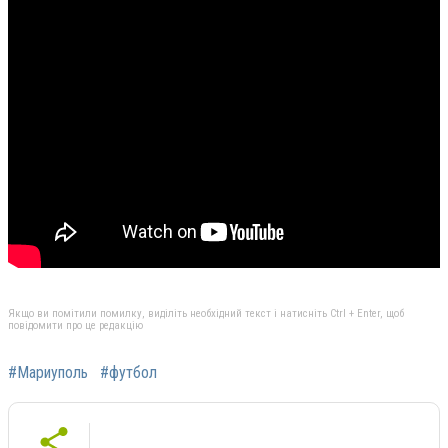
Якщо ви помітили помилку, виділіть необхідний текст і натисніть Ctrl + Enter, щоб
повідомити про це редакцію
#Мариуполь
#футбол