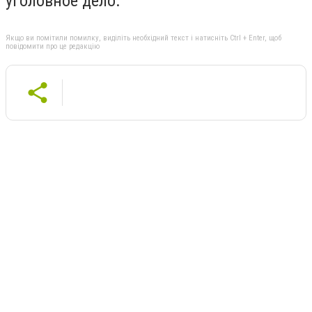
уголовное дело.
Якщо ви помітили помилку, виділіть необхідний текст і натисніть Ctrl + Enter, щоб
повідомити про це редакцію