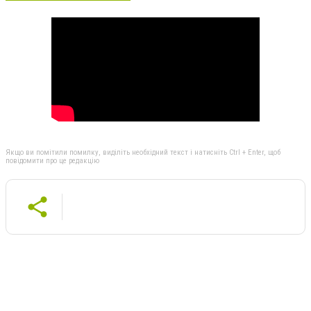
Якщо ви помітили помилку, виділіть необхідний текст і натисніть Ctrl + Enter, щоб
повідомити про це редакцію