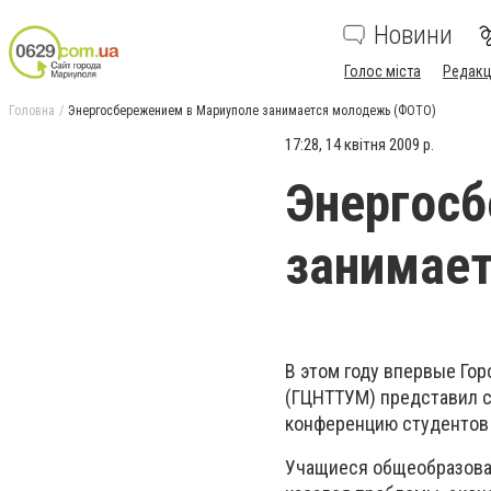
Новини
Голос міста
Редакц
Головна
Энергосбережением в Мариуполе занимается молодежь (ФОТО)
17:28, 14 квітня 2009 р.
Энергосб
занимае
В этом году впервые Го
(ГЦНТТУМ) представил с
конференцию студентов
Учащиеся общеобразова