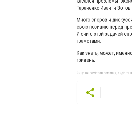
касался проблемы эконо
Тараненко Иван и Зотов
Много споров и дискусс
свою позицию перед пр
И они с этой задачей с
грамотами.
Как знать, может, имен
гривень.
Якщо ви помітили помилку, виділіть нео