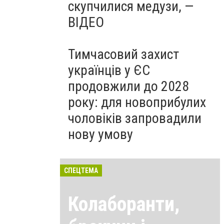
скупчилися медузи, —
ВІДЕО
Тимчасовий захист
українців у ЄС
продовжили до 2028
року: для новоприбулих
чоловіків запровадили
нову умову
СПЕЦТЕМА
Колаборанти,