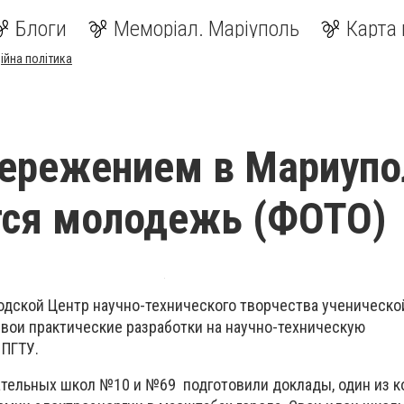
Блоги
Меморіал. Маріуполь
Карта 
ійна політика
ережением в Мариупо
тся молодежь (ФОТО)
родской Центр научно-технического творчества ученическ
вои практические разработки на научно-техническую
 ПГТУ.
тельных школ №10 и №69 подготовили доклады, один из к