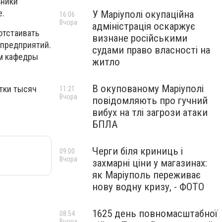
ьники
е.
У Маріуполі окупаційна
16:06
Вчора
адміністрація оскаржує
отстаивать
визнане російськими
предприятий.
судами право власності на
ом кафедры
житло
В окупованому Маріуполі
тки тысяч
11:21
Вчора
повідомляють про гучний
вибух на тлі загрози атаки
БПЛА
Черги біля криниць і
09:00
Вчора
захмарні ціни у магазинах:
як Маріуполь переживає
нову водну кризу, - ФОТО
1625 день повномасштабної
08:54
Вчора