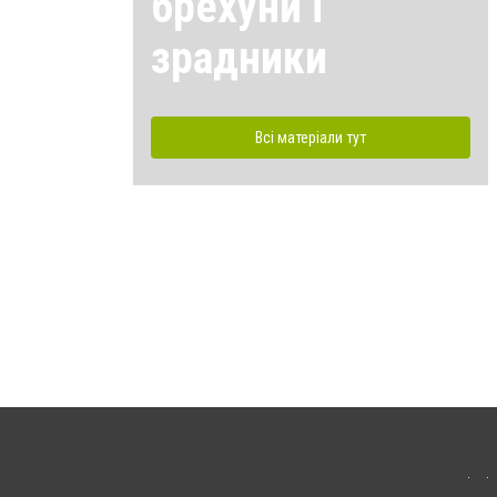
брехуни і
зрадники
Всі матеріали тут