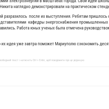
мии электроэнергии в масштабах города. Свои идеи школ
 Никита наглядно демонстрировали на практическом стенд
ий разразилось после их выступления. Ребятам пришлось 
едставителями кафедры энергоснабжения промышленных 
правились. Работа юных ученых была отмечена руководств
но их идея уже завтра поможет Мариуполю сэкономить деся
бхідний текст і натисніть Ctrl + Enter, щоб повідомити про це редакцію