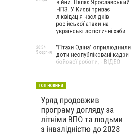
війни. Палає Ярославський
НПЗ. У Києві триває
ліквідація наслідків
російської атаки на
українські логістичні хаби
"Птахи Одіна" оприлюднили
20:54
5 серпня
доти неопубліковані кадри
бойової роботи, - ВІДЕО
Маріуполець Андрій
17:15
5 серпня
Бєдняков зіграє тата
ТОП НОВИНИ
Петрика П’яточкина у
Уряд продовжив
новому українському
фільмі, - ФОТО
програму догляду за
літніми ВПО та людьми
з інвалідністю до 2028