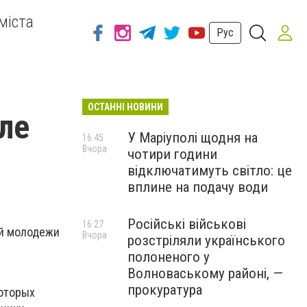
міста
Рус
ОСТАННІ НОВИНИ
ле
У Маріуполі щодня на
16:45
Вчора
чотири години
відключатимуть світло: це
вплине на подачу води
Російські військові
16:27
ой молодежи
Вчора
розстріляли українського
полоненого у
Волноваському районі, —
прокуратура
оторых