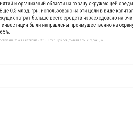
иятий и организаций области на охрану окружающей среды 
 Еще 0,5 млрд. грн. использовано на эти цели в виде капит
екущих затрат больше всего средств израсходовано на оч
ые инвестиции были направлены преимущественно на охран
 65%.
бхідний текст і натисніть Ctrl + Enter, щоб повідомити про це редакцію