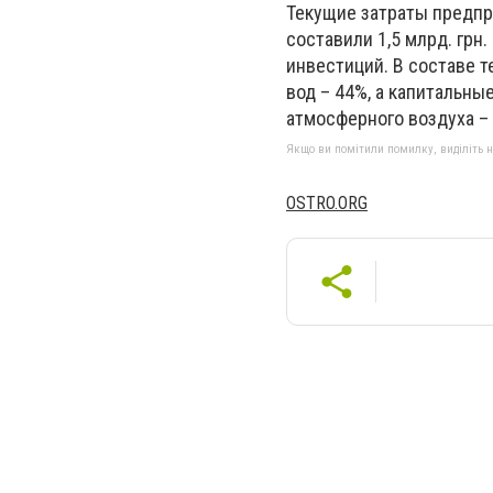
Текущие затраты предпр
составили 1,5 млрд. грн.
инвестиций. В составе т
вод – 44%, а капитальн
атмосферного воздуха –
Якщо ви помітили помилку, виділіть нео
OSTRO.ORG