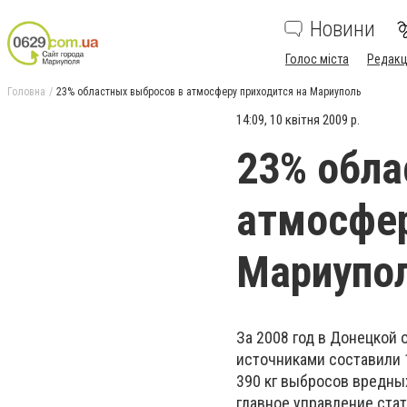
Новини
Голос міста
Редакц
Головна
23% областных выбросов в атмосферу приходится на Мариуполь
14:09, 10 квітня 2009 р.
23% обла
атмосфер
Мариупо
За 2008 год в Донецко
источниками составили 1
390 кг выбросов вредных
главное управление стат