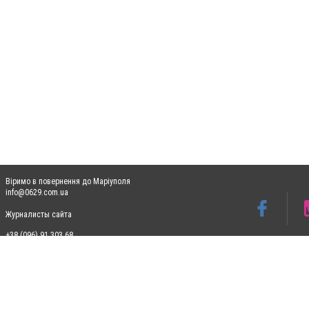
Віримо в повернення до Маріуполя
info@0629.com.ua
Журналисты сайта
+38 (096) 91 303 68
Допускається цитування матеріалів без отримання попередньої згоди 0629.com.ua за
пошукових систем гіперпосилання на цитовані статті не нижче другого абзацу в тек
Матеріали з плашками "Новини компаній", "Промо", "Партнерський матеріал", "Партнер