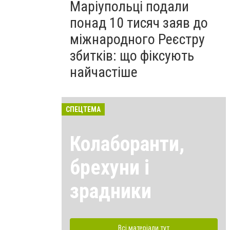
Маріупольці подали
понад 10 тисяч заяв до
міжнародного Реєстру
збитків: що фіксують
найчастіше
СПЕЦТЕМА
Колаборанти,
брехуни і
зрадники
Всі матеріали тут