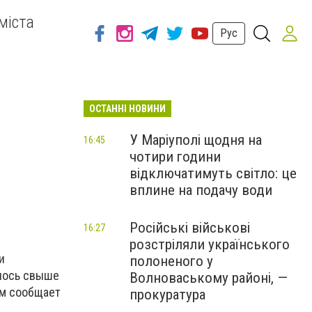
міста
Рус
ОСТАННІ НОВИНИ
У Маріуполі щодня на
16:45
чотири години
відключатимуть світло: це
вплине на подачу води
Російські військові
16:27
розстріляли українського
и
полоненого у
илось свыше
Волноваському районі, —
ом сообщает
прокуратура