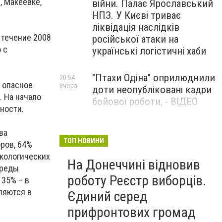
, Макеевке,
війни. Палає Ярославський
НПЗ. У Києві триває
ліквідація наслідків
 течение 2008
російської атаки на
 с
українські логістичні хаби
"Птахи Одіна" оприлюднили
20:54
 опасное
Вчора
доти неопубліковані кадри
 На начало
бойової роботи, - ВІДЕО
сности.
Маріуполець Андрій
17:15
ва
Вчора
Бєдняков зіграє тата
ТОП НОВИНИ
оров, 64%
Петрика П’яточкина у
экологических
На Донеччині відновив
новому українському
среды
фільмі, - ФОТО
роботу Реєстр виборців.
 35% – в
ляются в
Єдиний серед
прифронтових громад