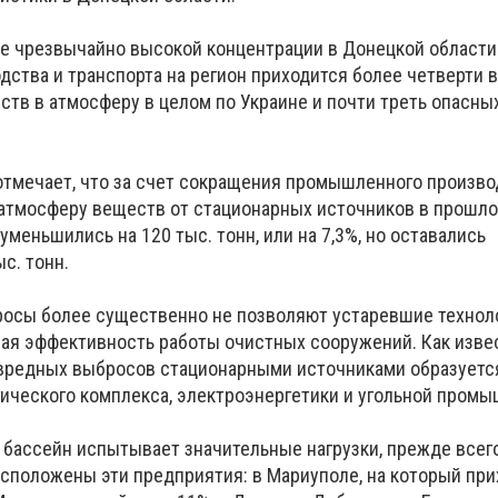
ие чрезвычайно высокой концентрации в Донецкой области
ства и транспорта на регион приходится более четверти 
тв в атмосферу в целом по Украине и почти треть опасны
отмечает, что за счет сокращения промышленного произво
тмосферу веществ от стационарных источников в прошло
уменьшились на 120 тыс. тонн, или на 7,3%, но оставались
с. тонн.
росы более существенно не позволяют устаревшие технол
ая эффективность работы очистных сооружений. Как изве
вредных выбросов стационарными источниками образуетс
ического комплекса, электроэнергетики и угольной промы
бассейн испытывает значительные нагрузки, прежде всего,
расположены эти предприятия: в Мариуполе, на который пр