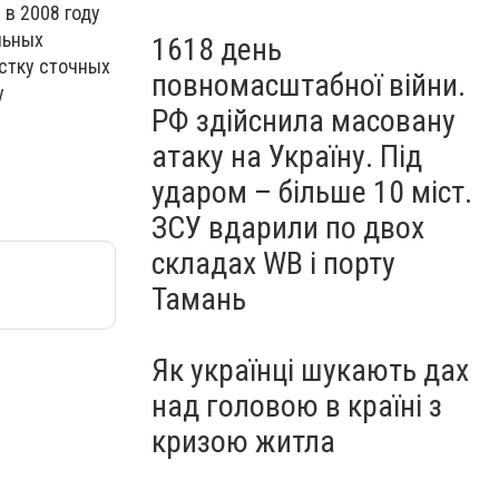
в 2008 году
альных
1618 день
истку сточных
повномасштабної війни.
у
РФ здійснила масовану
атаку на Україну. Під
ударом – більше 10 міст.
ЗСУ вдарили по двох
складах WB і порту
Тамань
Як українці шукають дах
над головою в країні з
кризою житла