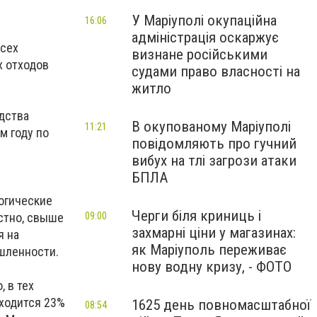
У Маріуполі окупаційна
16:06
адміністрація оскаржує
всех
визнане російськими
х отходов
судами право власності на
житло
дства
В окупованому Маріуполі
11:21
м году по
повідомляють про гучний
вибух на тлі загрози атаки
БПЛА
огические
Черги біля криниць і
стно, свыше
09:00
захмарні ціни у магазинах:
я на
як Маріуполь переживає
шленности.
нову водну кризу, - ФОТО
 в тех
иходится 23%
1625 день повномасштабної
08:54