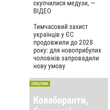
скупчилися медузи, —
ВІДЕО
Тимчасовий захист
українців у ЄС
продовжили до 2028
року: для новоприбулих
чоловіків запровадили
нову умову
СПЕЦТЕМА
Колаборанти,