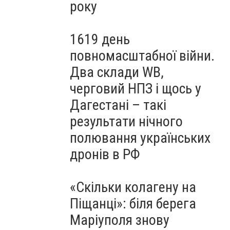
року
1619 день
повномасштабної війни.
Два склади WB,
черговий НПЗ і щось у
Дагестані – такі
результати нічного
полювання українських
дронів в РФ
«Скільки колагену на
Піщанці»: біля берега
Маріуполя знову