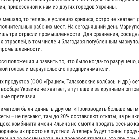
и, привезенной к нам из других городов Украины.
е мешало, то теперь, в условиях кризиса, остро не хватает
дополнительных рабочих мест. На сегодняшний день Мариуп
ишь три отрасли промышленности. Для сравнения, соседн
х отраслей, в том числе и благодаря погубленным мариуп
 промышленности.
ся положения и развить то, что было когда-то разрушено, 
кой голова и мариупольские предприниматели.
 продуктов (ООО «Грация», Талаковские колбасы и др.) се
о вообще Украине не хватает, а тут еще и за крупными опто
чные претензии.
иматели были едины в другом: «Производить больше мы м
еты – не пускают, там до 20% составляют откаты, на рынки
оцеха комбината имени Ильича не смогли продать осенью ка
форнию» их просто не пустили. А теперь будут тонны проду
туация со всеми местными производителями, это при том, ч