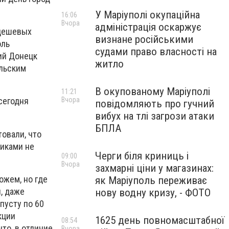
У Маріуполі окупаційна
16:06
Вчора
адміністрація оскаржує
 дешевых
визнане російськими
оль
судами право власності на
ий Донецк
житло
ольским
В окупованому Маріуполі
11:21
Вчора
сегодня
повідомляють про гучний
вибух на тлі загрози атаки
БПЛА
товали, что
виками не
Черги біля криниць і
09:00
Вчора
захмарні ціни у магазинах:
ожем, но где
як Маріуполь переживає
, даже
нову водну кризу, - ФОТО
пусту по 60
кции
1625 день повномасштабної
08:54
то, в отличие
Вчора