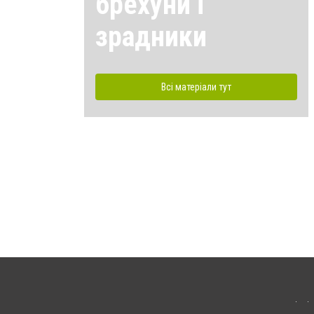
брехуни і
зрадники
Всі матеріали тут