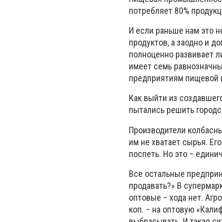
потребляет 80% продукци
И если раньше нам это н
продуктов, а заодно и 
полноценно развивает л
имеет семь равнозначны
предприятиям пищевой
Как выйти из создавшего
пытались решить городс
Производители колбасных
им не хватает сырья. Ег
поспеть. Но это – едини
Все остальные предприн
продавать?» В супермарк
оптовые – хода нет. Агр
коп. – на оптовую «Кали
выбрасывать. И такая си