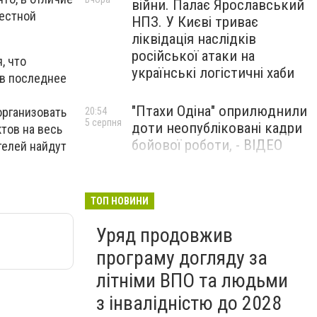
війни. Палає Ярославський
честной
НПЗ. У Києві триває
ліквідація наслідків
російської атаки на
, что
українські логістичні хаби
 в последнее
"Птахи Одіна" оприлюднили
организовать
20:54
5 серпня
доти неопубліковані кадри
тов на весь
бойової роботи, - ВІДЕО
телей найдут
Маріуполець Андрій
17:15
5 серпня
Бєдняков зіграє тата
ТОП НОВИНИ
Петрика П’яточкина у
Уряд продовжив
новому українському
фільмі, - ФОТО
програму догляду за
літніми ВПО та людьми
з інвалідністю до 2028