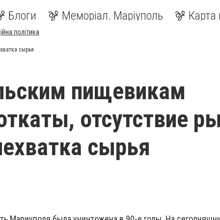
Блоги
Меморіал. Маріуполь
Карта 
ійна політика
хватка сырья
льским пищевикам
ткаты, отсутствие р
нехватка сырья
 Мариуполя была уничтожена в 90-е годы. На сегодняшни