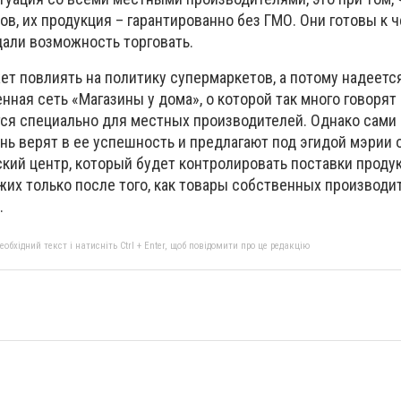
в, их продукция – гарантированно без ГМО. Они готовы к 
дали возможность торговать.
ет повлиять на политику супермаркетов, а потому надеется
ная сеть «Магазины у дома», о которой так много говорят
тся специально для местных производителей. Однако сами
нь верят в ее успешность и предлагают под эгидой мэрии 
кий центр, который будет контролировать поставки продук
жих только после того, как товары собственных производи
.
бхідний текст і натисніть Ctrl + Enter, щоб повідомити про це редакцію