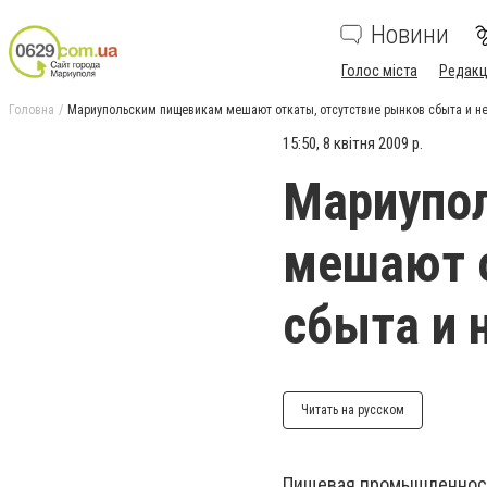
Новини
Голос міста
Редакц
Головна
Мариупольским пищевикам мешают откаты, отсутствие рынков сбыта и не
15:50, 8 квітня 2009 р.
Мариупо
мешают о
сбыта и 
Читать на русском
Пищевая промышленность