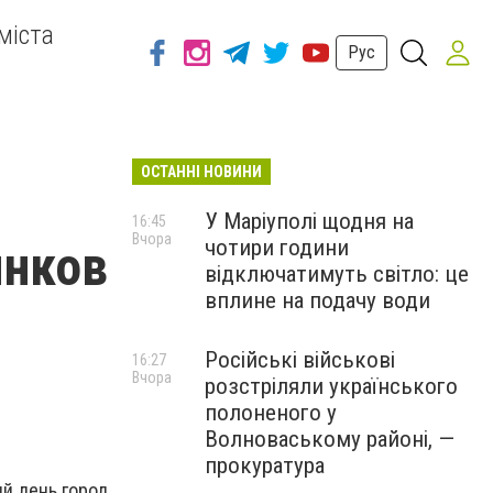
міста
Рус
ОСТАННІ НОВИНИ
У Маріуполі щодня на
16:45
Вчора
чотири години
ынков
відключатимуть світло: це
вплине на подачу води
Російські військові
16:27
Вчора
розстріляли українського
полоненого у
Волноваському районі, —
прокуратура
й день город