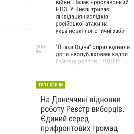
війни. Палає Ярославський
НПЗ. У Києві триває
ліквідація наслідків
російської атаки на
українські логістичні хаби
"Птахи Одіна" оприлюднили
20:54
Вчора
доти неопубліковані кадри
бойової роботи, - ВІДЕО
Маріуполець Андрій
17:15
Вчора
Бєдняков зіграє тата
ТОП НОВИНИ
Петрика П’яточкина у
На Донеччині відновив
новому українському
фільмі, - ФОТО
роботу Реєстр виборців.
Єдиний серед
прифронтових громад