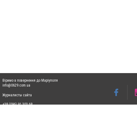
Віримо в повернення до Маріуполя
info@0629.com.ua
Журналисты сайта
+38 (096) 91 303 68
Допускається цитування матеріалів без отримання попередньої згоди 0629.com.ua за
пошукових систем гіперпосилання на цитовані статті не нижче другого абзацу в тек
Матеріали з плашками "Новини компаній", "Промо", "Партнерський матеріал", "Партнер