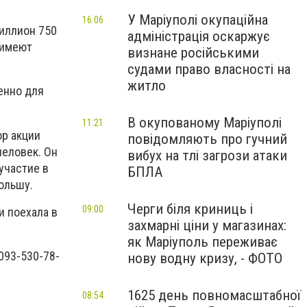
У Маріуполі окупаційна
16:06
миллион 750
адміністрація оскаржує
 имеют
визнане російськими
судами право власності на
житло
енно для
В окупованому Маріуполі
11:21
ор акции
повідомляють про гучний
человек. Он
вибух на тлі загрози атаки
участие в
БПЛА
ольшу.
Черги біля криниць і
09:00
и поехала в
захмарні ціни у магазинах:
як Маріуполь переживає
093-530-78-
нову водну кризу, - ФОТО
1625 день повномасштабної
08:54