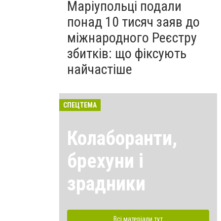
Маріупольці подали
понад 10 тисяч заяв до
міжнародного Реєстру
збитків: що фіксують
найчастіше
СПЕЦТЕМА
Колаборанти,
брехуни і
зрадники
Всі матеріали тут