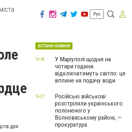
міста
Рус
ОСТАННІ НОВИНИ
оле
У Маріуполі щодня на
16:45
чотири години
відключатимуть світло: це
вплине на подачу води
ердце
Російські військові
16:27
розстріляли українського
полоненого у
Волноваському районі, —
прокуратура
дств для