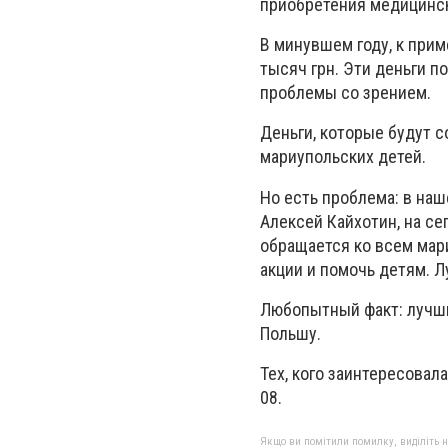
приобретения медицинск
В минувшем году, к прим
тысяч грн. Эти деньги 
проблемы со зрением.
Деньги, которые будут 
мариупольских детей.
Но есть проблема: в на
Алексей Кайхотин, на с
обращается ко всем мари
акции и помочь детям. 
Любопытный факт: лучши
Польшу.
Тех, кого заинтересовал
08.
Якщо ви помітили помилку, виділіть нео