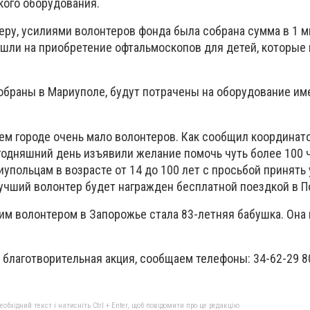
ого оборудования.
еру, усилиями волонтеров фонда была собрана сумма в 1 
пошли на приобретение офтальмоскопов для детей, которые
собраны в Мариуполе, будут потрачены на оборудование им
шем городе очень мало волонтеров. Как сообщил координат
егодняшний день изъявили желание помочь чуть более 100 
упольцам в возрасте от 14 до 100 лет с просьбой принять 
Лучший волонтер будет награжден бесплатной поездкой в П
м волонтером в Запорожье стала 83-летняя бабушка. Она 
а благотворительная акция, сообщаем телефоны: 34-62-29 8
бхідний текст і натисніть Ctrl + Enter, щоб повідомити про це редакцію