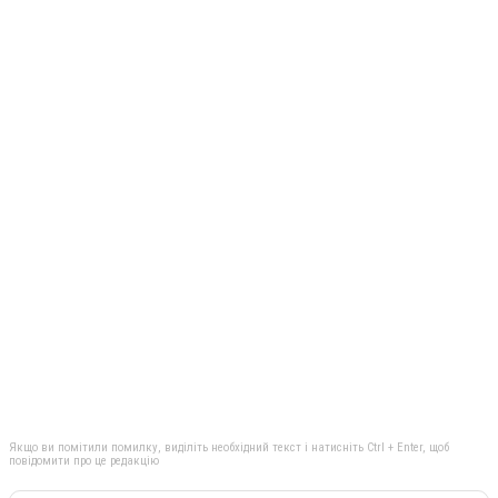
Якщо ви помітили помилку, виділіть необхідний текст і натисніть Ctrl + Enter, щоб
повідомити про це редакцію