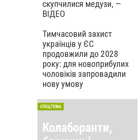
скупчилися медузи, —
ВІДЕО
Тимчасовий захист
українців у ЄС
продовжили до 2028
року: для новоприбулих
чоловіків запровадили
нову умову
СПЕЦТЕМА
Колаборанти,