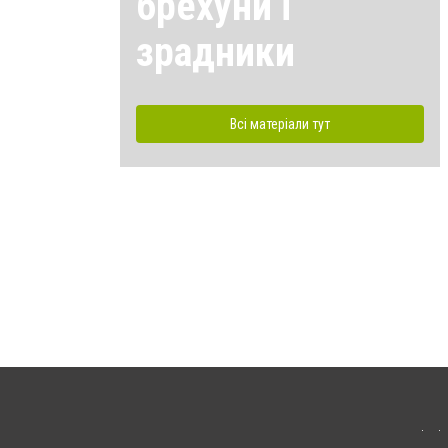
брехуни і
зрадники
Всі матеріали тут