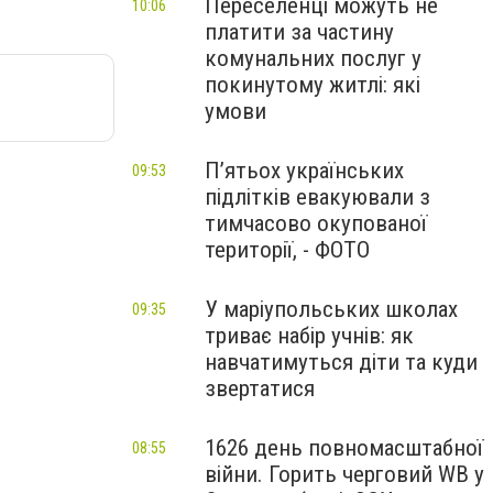
Переселенці можуть не
10:06
платити за частину
комунальних послуг у
покинутому житлі: які
умови
П’ятьох українських
09:53
підлітків евакуювали з
тимчасово окупованої
території, - ФОТО
У маріупольських школах
09:35
триває набір учнів: як
навчатимуться діти та куди
звертатися
1626 день повномасштабної
08:55
війни. Горить черговий WB у