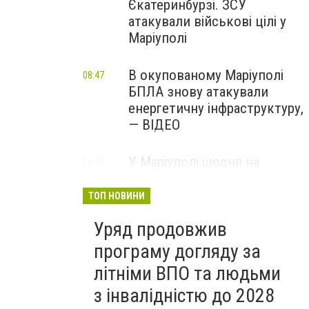
Єкатеринбурзі. ЗСУ
атакували військові цілі у
Маріуполі
В окупованому Маріуполі
08:47
БПЛА знову атакували
енергетичну інфраструктуру,
— ВІДЕО
У Маріуполі щодня на
16:45
Вчора
чотири години
відключатимуть світло: це
ТОП НОВИНИ
вплине на подачу води
Уряд продовжив
програму догляду за
літніми ВПО та людьми
з інвалідністю до 2028