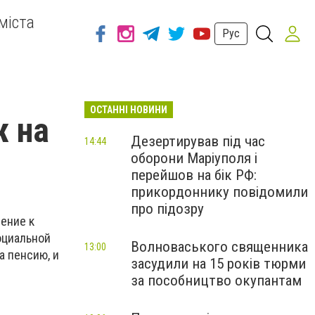
міста
Рус
ОСТАННІ НОВИНИ
ж на
Дезертирував під час
14:44
оборони Маріуполя і
перейшов на бік РФ:
прикордоннику повідомили
про підозру
ение к
оциальной
Волноваського священника
13:00
а пенсию, и
засудили на 15 років тюрми
за пособництво окупантам