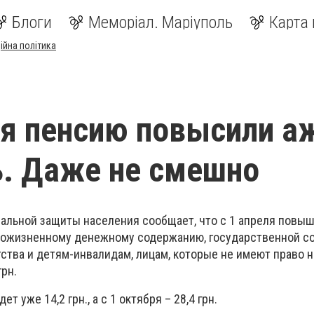
Блоги
Меморіал. Маріуполь
Карта 
ійна політика
ля пенсию повысили а
ь. Даже не смешно
иальной защиты населения сообщает, что с 1 апреля повыш
пожизненному денежному содержанию, государственной с
ства и детям-инвалидам, лицам, которые не имеют право н
грн.
 уже 14,2 грн., а с 1 октября – 28,4 грн.