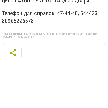
центр «АЛЬТЕР ЭГО». Вход со двора.
Телефон для справок: 47-44-40, 544433,
80965226578
Якщо ви помітили помилку, виділіть необхідний текст і натисніть Ctrl + Enter, щоб
повідомити про це редакцію