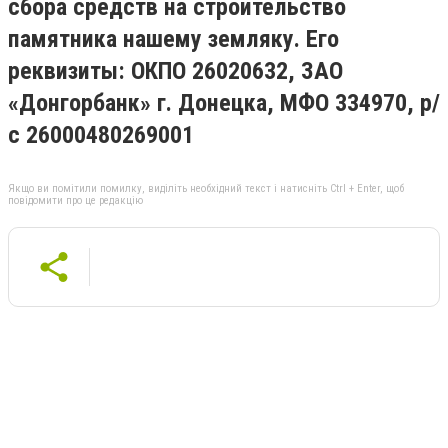
сбора средств на строительство
памятника нашему земляку. Его
реквизиты: ОКПО 26020632, ЗАО
«Донгорбанк» г. Донецка, МФО 334970, р/
с 26000480269001
Якщо ви помітили помилку, виділіть необхідний текст і натисніть Ctrl + Enter, щоб
повідомити про це редакцію