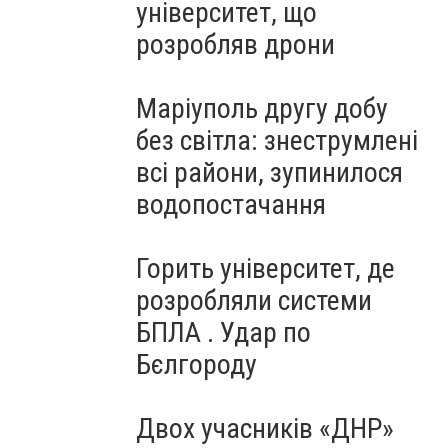
університет, що
розробляв дрони
Маріуполь другу добу
без світла: знеструмлені
всі райони, зупинилося
водопостачання
Горить університет, де
розробляли системи
БПЛА . Удар по
Бєлгороду
Двох учасників «ДНР»