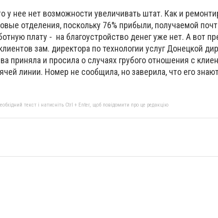
то у нее нет возможности увеличивать штат. Как и ремонти
овые отделения, поскольку 76% прибыли, получаемой почт
ботную плату - на благоустройство денег уже нет. А вот пр
клиентов зам. директора по технологии услуг Донецкой ди
ва приняла и просила о случаях грубого отношения с клие
рячей линии. Номер не сообщила, но заверила, что его знаю
бхідний текст і натисніть Ctrl + Enter, щоб повідомити про це редакцію