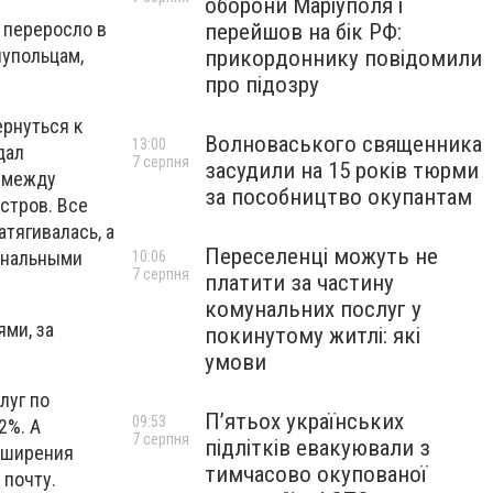
оборони Маріуполя і
 переросло в
перейшов на бік РФ:
иупольцам,
прикордоннику повідомили
про підозру
рнуться к
Волноваського священника
13:00
дал
7 серпня
засудили на 15 років тюрми
о между
за пособництво окупантам
стров. Все
тягивалась, а
Переселенці можуть не
унальными
10:06
7 серпня
платити за частину
комунальних послуг у
ми, за
покинутому житлі: які
умови
луг по
П’ятьох українських
09:53
2%. А
7 серпня
підлітків евакуювали з
сширения
тимчасово окупованої
 почту.