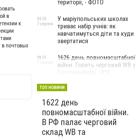
території, - ФОТО
ровать
ой в
У маріупольських школах
09:35
етензии к
7 серпня
триває набір учнів: як
рекции
навчатимуться діти та куди
нтами
звертатися
т в почтовых
1626 день повномасштабної
08:55
7 серпня
війни. Горить черговий WB у
Єкатеринбурзі. ЗСУ
атакували військові цілі у
Маріуполі
ТОП НОВИНИ
1622 день
повномасштабної війни.
В РФ палає черговий
склад WB та