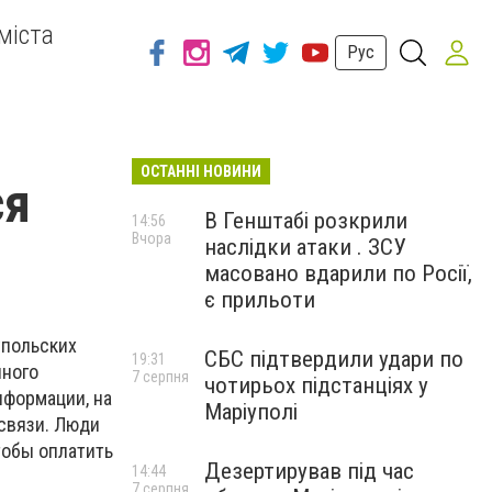
міста
Рус
ОСТАННІ НОВИНИ
ся
В Генштабі розкрили
14:56
Вчора
наслідки атаки . ЗСУ
масовано вдарили по Росії,
є прильоти
упольских
СБС підтвердили удари по
19:31
нного
7 серпня
чотирьох підстанціях у
нформации, на
Маріуполі
 связи. Люди
тобы оплатить
Дезертирував під час
14:44
7 серпня