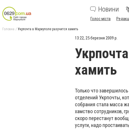
Новини
Голос міста
Редакц
Головна
Укрпочта в Мариуполе разучится хамить
13:22, 25 березня 2009 р.
Укрпочта
хамить
Только что завершилось
отделений Укрпочты, ко
собрания стала масса ж
хамство сотрудников, гр
скоро перестанут вообщ
услуги, надо простаиват