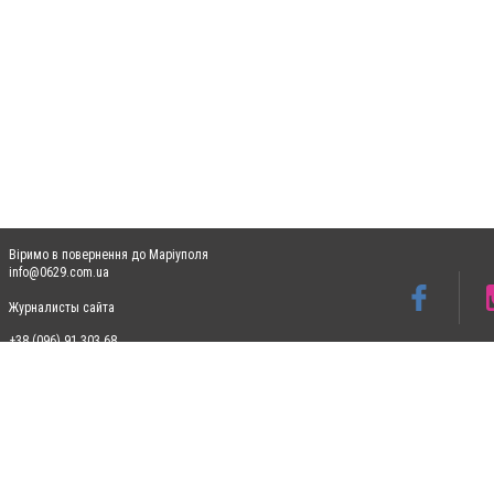
Віримо в повернення до Маріуполя
info@0629.com.ua
Журналисты сайта
+38 (096) 91 303 68
Допускається цитування матеріалів без отримання попередньої згоди 0629.com.ua за
пошукових систем гіперпосилання на цитовані статті не нижче другого абзацу в тек
Матеріали з плашками "Новини компаній", "Промо", "Партнерський матеріал", "Партнер
Реклама на сайті
Ф