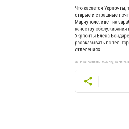
Что касается Укрпочты, 
старые и страшные почт
Мариуполе, идет на зара
качеству обслуживания 
Укрпочты Елена Бондаре
рассказывать по тел. го
отделениях.
Якщо ви помітили помилку, виділіть нео