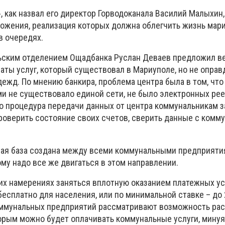
 как назвал его директор Горводоканала Василий Малыхин,
ожения, реализация которых должна облегчить жизнь мар
в очередях.
ским отделением Ощадбанка Руслан Деваев предложил ве
аты услуг, который существовал в Мариуполе, но не оправ
дежд. По мнению банкира, проблема центра была в том, чт
 не существовало единой сети, не было электронных рее
то процедура передачи данных от центра коммунальникам за
роверить состояние своих счетов, сверить данные с комм
ная база создана между всеми коммунальными предприятия
му надо все же двигаться в этом направлении.
оих намерениях заняться вплотную оказанием платежных ус
 бесплатно для населения, или по минимальной ставке – до 
оммунальных предприятий рассматривают возможность ра
торым можно будет оплачивать коммунальные услуги, минуя