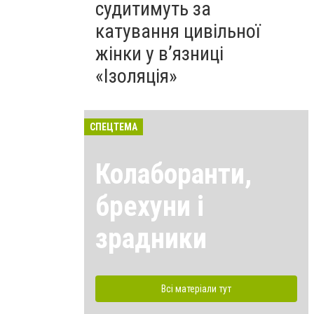
судитимуть за
катування цивільної
жінки у в’язниці
«Ізоляція»
СПЕЦТЕМА
Колаборанти,
брехуни і
зрадники
Всі матеріали тут