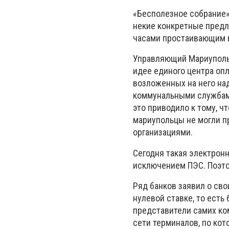
«Бесполезное собрание»,
некие конкретные предл
часами простаивающим 
Управляющий Мариуполь
идее единого центра опл
возложенных на него на
коммунальными службами
это приводило к тому, ч
мариупольцы не могли п
организациями.
Сегодня такая электрон
исключением ПЭС. Поэто
Ряд банков заявил о св
нулевой ставке, то есть
представители самих к
сети терминалов, по ко