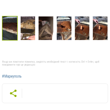
Якщо ви помітили помилку, виділіть необхідний текст і натисніть Ctrl + Enter, щоб
повідомити про це редакцію
#Мариуполь