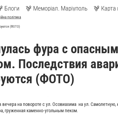
Блоги
Меморіал. Маріуполь
Карта 
ійна політика
руются (ФОТО)
улась фура с опасны
м. Последствия авар
руются (ФОТО)
 вечера на повороте с ул. Осовиахима на ул. Самолетную, 
ра, груженная каменно-угольным пеком.