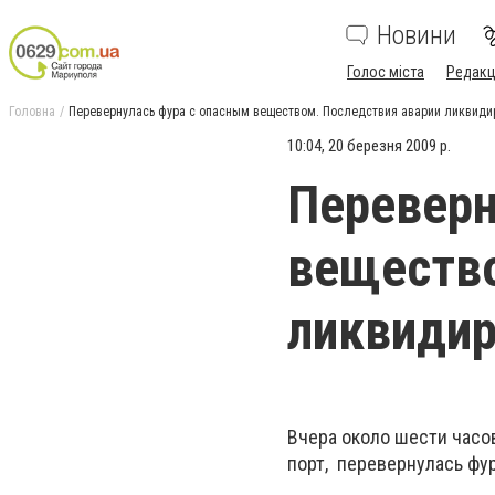
Новини
Голос міста
Редакц
Головна
Перевернулась фура с опасным веществом. Последствия аварии ликвиди
10:04, 20 березня 2009 р.
Переверн
вещество
ликвиди
Вчера около шести часов
порт, перевернулась фу