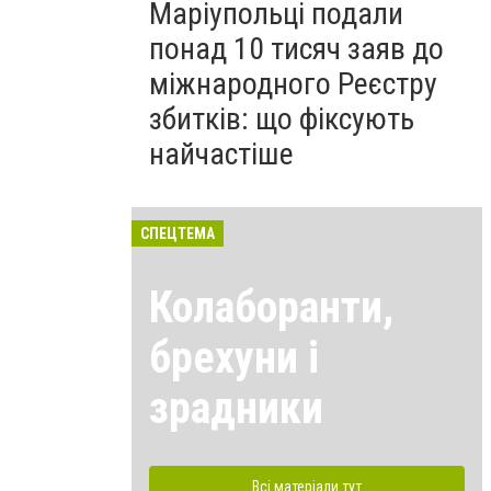
Маріупольці подали
понад 10 тисяч заяв до
міжнародного Реєстру
збитків: що фіксують
найчастіше
СПЕЦТЕМА
Колаборанти,
брехуни і
зрадники
Всі матеріали тут