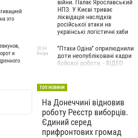
війни. Палає Ярославський
НПЗ. У Києві триває
ьтивацией
ліквідація наслідків
на это
російської атаки на
українські логістичні хаби
евкунов,
"Птахи Одіна" оприлюднили
20:54
орот и
Вчора
доти неопубліковані кадри
дренного
бойової роботи, - ВІДЕО
Маріуполець Андрій
17:15
Вчора
Бєдняков зіграє тата
ТОП НОВИНИ
Петрика П’яточкина у
На Донеччині відновив
новому українському
фільмі, - ФОТО
роботу Реєстр виборців.
Єдиний серед
прифронтових громад