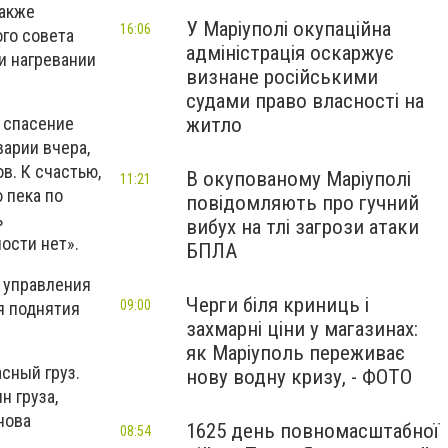
также
У Маріуполі окупаційна
16:06
го совета
адміністрація оскаржує
и нагревании
визнане російськими
судами право власності на
житло
– спасение
варии вчера,
в. К счастью,
В окупованому Маріуполі
11:21
 пека по
повідомляють про гучний
ь
вибух на тлі загрози атаки
ости нет».
БПЛА
 управления
Черги біля криниць і
09:00
я поднятия
захмарні ціни у магазинах:
як Маріуполь переживає
сный груз.
нову водну кризу, - ФОТО
н груза,
нова
1625 день повномасштабної
08:54