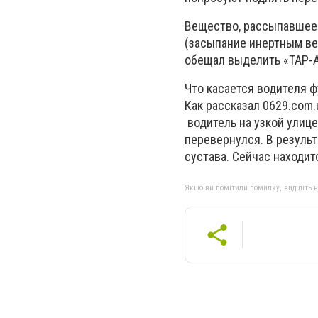
Вещество, рассыпавшеес
(засыпание инертным вещ
обещал выделить «ТАР-А
Что касается водителя ф
Как рассказал 0629.com
водитель на узкой улице
перевернулся. В результ
сустава. Сейчас находит
Якщо ви помітили помилку, виділіть нео