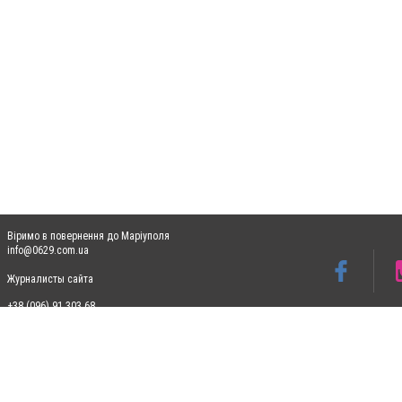
Віримо в повернення до Маріуполя
info@0629.com.ua
Журналисты сайта
+38 (096) 91 303 68
Допускається цитування матеріалів без отримання попередньої згоди 0629.com.ua за
пошукових систем гіперпосилання на цитовані статті не нижче другого абзацу в тек
Матеріали з плашками "Новини компаній", "Промо", "Партнерський матеріал", "Партнер