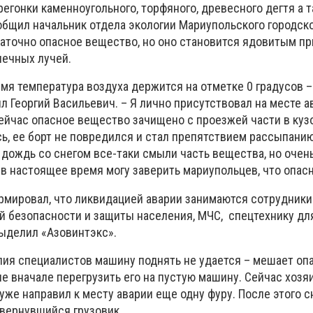
регонки каменноугольного, торфяного, древесного дегтя а 
общил начальник отдела экологии Мариупольского городско
таточно опасное вещество, но оно становится ядовитым пр
нечных лучей.
емя температура воздуха держится на отметке 0 градусов 
л Георгий Васильевич. – Я лично присутствовал на месте а
сейчас опасное вещество зачищено с проезжей части в кузо
ь, ее борт не повредился и стал препятствием рассыпанию
 дождь со снегом все-таки смыли часть вещества, но очен
 в настоящее время могу заверить мариупольцев, что опасн
рмировал, что ликвидацией аварии занимаются сотрудники
й безопасности и защиты населения, МЧС, спецтехнику дл
ыделил «Азовинтэкс».
лия специалистов машину поднять не удается – мешает опа
 вначале перегрузить его на пустую машину. Сейчас хозяи
уже направил к месту аварии еще одну фуру. После этого с
вернувшийся грузовик.