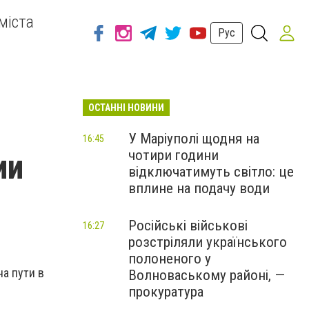
міста
Рус
ОСТАННІ НОВИНИ
м
У Маріуполі щодня на
16:45
чотири години
ии
відключатимуть світло: це
вплине на подачу води
Російські військові
16:27
розстріляли українського
полоненого у
на пути в
Волноваському районі, —
прокуратура