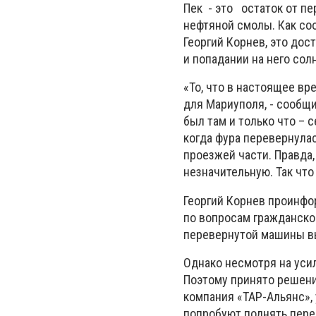
Пек - это остаток от пе
нефтяной смолы. Как со
Георгий Корнев, это дос
и попадании на него сол
«То, что в настоящее вр
для Мариуполя, - сообщи
был там и только что – 
когда фура перевернулас
проезжей части. Правда,
незначительную. Так что
Георгий Корнев проинфо
по вопросам гражданско
перевернутой машины в
Однако несмотря на уси
Поэтому принято решение
компания «ТАР-Альянс», 
попробуют поднять пере