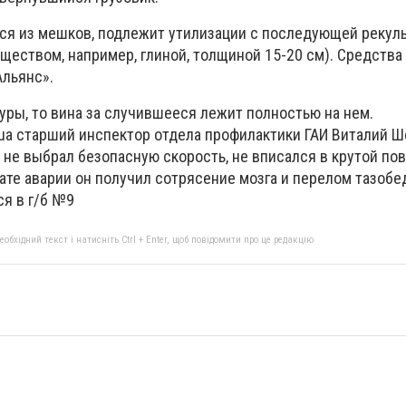
я из мешков, подлежит утилизации с последующей рекул
еством, например, глиной, толщиной 15-20 см). Средства 
льянс».
уры, то вина за случившееся лежит полностью на нем.
.ua старший инспектор отдела профилактики ГАИ Виталий Ш
 не выбрал безопасную скорость, не вписался в крутой пов
ате аварии он получил сотрясение мозга и перелом тазобе
ся в г/б №9
бхідний текст і натисніть Ctrl + Enter, щоб повідомити про це редакцію