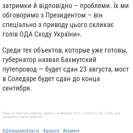
затримки й відповідно – проблеми. Їх ми
обговоримо з Президентом – він
спеціально з приводу цього скликає
голів ОДА Сходу України».
Среди тех объектов, которые уже готовы,
губернатор назвал Бахмутский
путепровод — будет сдан 23 августа, мост
в Соледаре будет сдан до конца
сентября.
Якщо ви помітили помилку, виділіть необхідний текст і натисніть Ctrl + Enter, щоб
повідомити про це редакцію
#Донецкаяобласть
#дороги
#ремонт