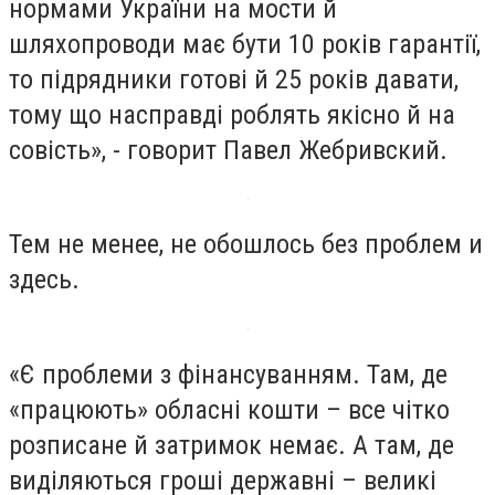
нормами України на мости й
шляхопроводи має бути 10 років гарантії,
то підрядники готові й 25 років давати,
тому що насправді роблять якісно й на
совість», - говорит Павел Жебривский.
Тем не менее, не обошлось без проблем и
здесь.
«Є проблеми з фінансуванням. Там, де
«працюють» обласні кошти – все чітко
розписане й затримок немає. А там, де
виділяються гроші державні – великі