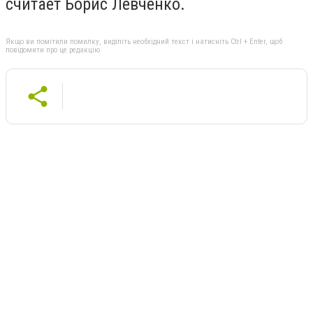
считает Борис Левченко.
Якщо ви помітили помилку, виділіть необхідний текст і натисніть Ctrl + Enter, щоб
повідомити про це редакцію