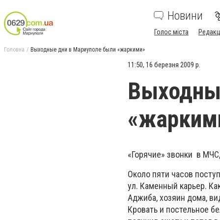
Новини
Голос міста
Редакц
Головна
Выходные дни в Мариуполе были «жаркими»
11:50, 16 березня 2009 р.
Выходные
«жарким
«Горячие» звонки в МЧС
Около пяти часов посту
ул. Каменный карьер. К
Аджиба, хозяин дома, вид
Кровать и постельное бе