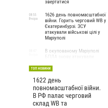
звертатися
1626 день повномасштабної
08:55
Вчора
війни. Горить черговий WB у
Єкатеринбурзі. ЗСУ
атакували військові цілі у
Маріуполі
В окупованому Маріуполі
08:47
Вчора
БПЛА знову атакували
енергетичну інфраструктуру,
— ВІДЕО
ТОП НОВИНИ
1622 день
повномасштабної війни.
В РФ палає черговий
склад WB та