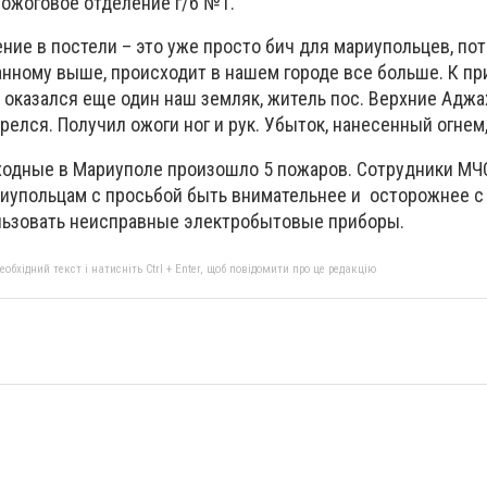
 ожоговое отделение г/б №1.
ние в постели – это уже просто бич для мариупольцев, по
нному выше, происходит в нашем городе все больше. К пр
 оказался еще один наш земляк, житель пос. Верхние Аджа
горелся. Получил ожоги ног и рук. Убыток, нанесенный огне
ходные в Мариуполе произошло 5 пожаров. Сотрудники МЧ
иупольцам с просьбой быть внимательнее и осторожнее с 
ользовать неисправные электробытовые приборы.
бхідний текст і натисніть Ctrl + Enter, щоб повідомити про це редакцію