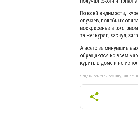
получил ожоги и попал в
По всей видимости, куре
случаев, подобных описа
воскресенье в ожоговом
та же: курил, заснул, за
А всего за минувшие вы
обращаются ко всем мар
курить в доме и не исп
Якщо ви помітили помилку, виділіть нео