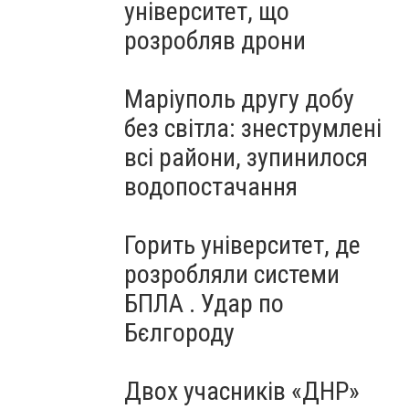
університет, що
розробляв дрони
Маріуполь другу добу
без світла: знеструмлені
всі райони, зупинилося
водопостачання
Горить університет, де
розробляли системи
БПЛА . Удар по
Бєлгороду
Двох учасників «ДНР»