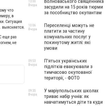
Волноваського священника
13:00
Вчора
засудили на 15 років тюрми
тому что
за пособництво окупантам
имеру, в
хи. Ситуация
Переселенці можуть не
10:06
м, выясняется.
Вчора
платити за частину
комунальних послуг у
С еще раз
покинутому житлі: які
огнем, не
умови
П’ятьох українських
09:53
Вчора
підлітків евакуювали з
тимчасово окупованої
території, - ФОТО
У маріупольських школах
09:35
Вчора
триває набір учнів: як
навчатимуться діти та куди