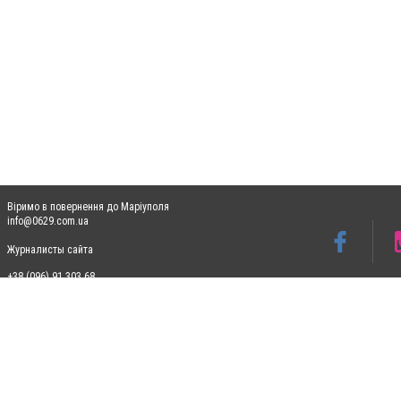
Віримо в повернення до Маріуполя
info@0629.com.ua
Журналисты сайта
+38 (096) 91 303 68
Допускається цитування матеріалів без отримання попередньої згоди 0629.com.ua за
пошукових систем гіперпосилання на цитовані статті не нижче другого абзацу в тек
Матеріали з плашками "Новини компаній", "Промо", "Партнерський матеріал", "Партнер
Реклама на сайті
Ф