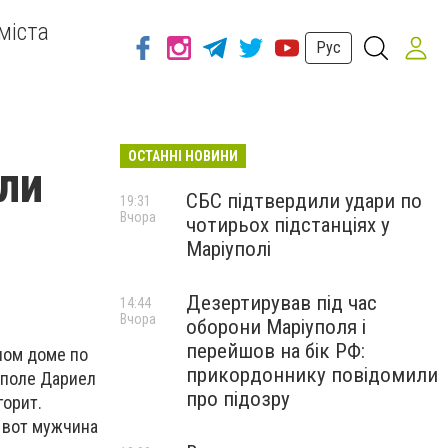
міста
Рус
ОСТАННІ НОВИНИ
ли
СБС підтвердили удари по
19:31
Вчора
чотирьох підстанціях у
Маріуполі
Дезертирував під час
14:44
Вчора
оборони Маріуполя і
перейшов на бік РФ:
ном доме по
прикордоннику повідомили
уполе Дариел
про підозру
горит.
а вот мужчина