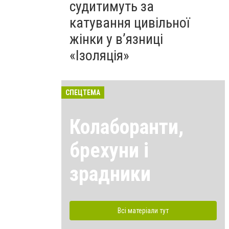
судитимуть за
катування цивільної
жінки у в’язниці
«Ізоляція»
СПЕЦТЕМА
Колаборанти,
брехуни і
зрадники
Всі матеріали тут