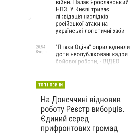
війни. Палає Ярославський
НПЗ. У Києві триває
ліквідація наслідків
російської атаки на
українські логістичні хаби
"Птахи Одіна" оприлюднили
20:54
Вчора
доти неопубліковані кадри
бойової роботи, - ВІДЕО
Маріуполець Андрій
17:15
Вчора
Бєдняков зіграє тата
ТОП НОВИНИ
Петрика П’яточкина у
На Донеччині відновив
новому українському
фільмі, - ФОТО
роботу Реєстр виборців.
Єдиний серед
прифронтових громад