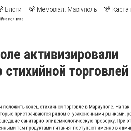
Блоги
Меморіал. Маріуполь
Карта 
ійна політика
оле активизировали
о стихийной торговлей
и положить конец стихийной торговле в Мариуполе. На та
оторые пристраиваются рядом с узаконенными рынками, р
рошедшие санитарно-эпидемиологическую проверку. При э
енными там продуктами питания поступают именно в адми