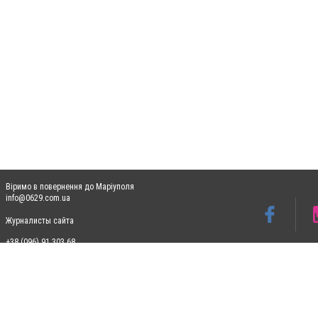
Віримо в повернення до Маріуполя
info@0629.com.ua
Журналисты сайта
+38 (096) 91 303 68
Допускається цитування матеріалів без отримання попередньої згоди 0629.com.ua за
пошукових систем гіперпосилання на цитовані статті не нижче другого абзацу в тек
Матеріали з плашками "Новини компаній", "Промо", "Партнерський матеріал", "Партнер