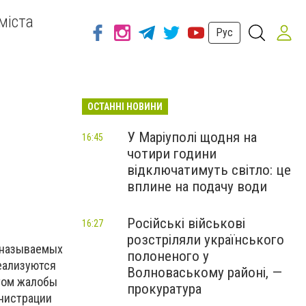
міста
Рус
ОСТАННІ НОВИНИ
У Маріуполі щодня на
16:45
чотири години
відключатимуть світло: це
вплине на подачу води
Російські військові
16:27
розстріляли українського
к называемых
полоненого у
еализуются
Волноваському районі, —
том жалобы
прокуратура
нистрации