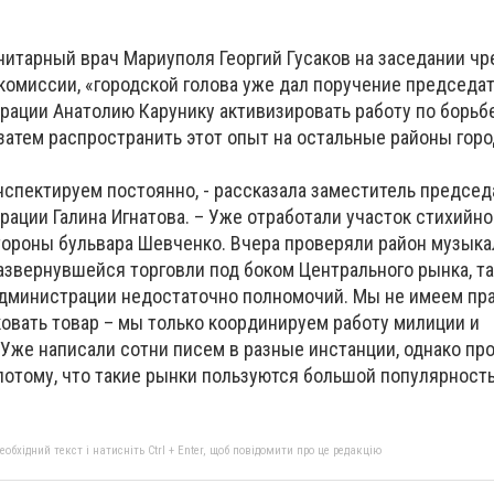
нитарный врач Мариуполя Георгий Гусаков на заседании ч
омиссии, «городской голова уже дал поручение председа
ации Анатолию Карунику активизировать работу по борьб
затем распространить этот опыт на остальные районы горо
спектируем постоянно, - рассказала заместитель председ
ации Галина Игнатова. – Уже отработали участок стихийно
ороны бульвара Шевченко. Вчера проверяли район музыка
азвернувшейся торговли под боком Центрального рынка, та
йадминистрации недостаточно полномочий. Мы не имеем пр
овать товар – мы только координируем работу милиции и
Уже написали сотни писем в разные инстанции, однако пр
потому, что такие рынки пользуются большой популярност
бхідний текст і натисніть Ctrl + Enter, щоб повідомити про це редакцію