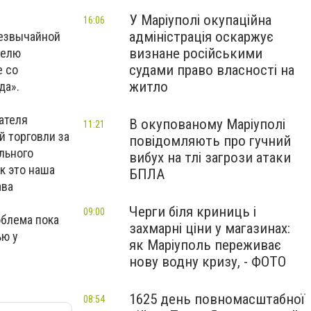
У Маріуполі окупаційна
16:06
адміністрація оскаржує
резвычайной
визнане російськими
телю
судами право власності на
е со
житло
да».
ателя
В окупованому Маріуполі
11:21
й торговли за
повідомляють про гучний
льного
вибух на тлі загрози атаки
к это наша
БПЛА
ава
Черги біля криниць і
09:00
облема пока
захмарні ціни у магазинах:
ью у
як Маріуполь переживає
нову водну кризу, - ФОТО
1625 день повномасштабної
08:54