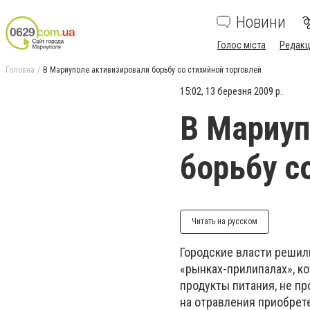
Новини
Голос міста
Редакц
Головна
В Мариуполе активизировали борьбу со стихийной торговлей
15:02, 13 березня 2009 р.
В Мариуп
борьбу с
Читать на русском
Городские власти решил
«рынках-прилипалах», к
продукты питания, не п
на отравления приобрет