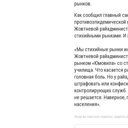
рынков.
Как сообщил главный са
противоэпидемической к
Жовтневой райадминистр
стихийными рынками. И 
«Мы стихийные рынки ин
Жовтневой райадминистр
рынком «Юмовила» со ст
училища. Что касается р
головная боль. Но у ра
штрафовать или конфиск
контролирующих служб. 
не решается. Наверное, 
населения».
Якщо ви помітили помилку, виділіть нео