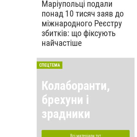
Маріупольці подали
понад 10 тисяч заяв до
міжнародного Реєстру
збитків: що фіксують
найчастіше
СПЕЦТЕМА
Колаборанти,
брехуни і
зрадники
Всі матеріали тут