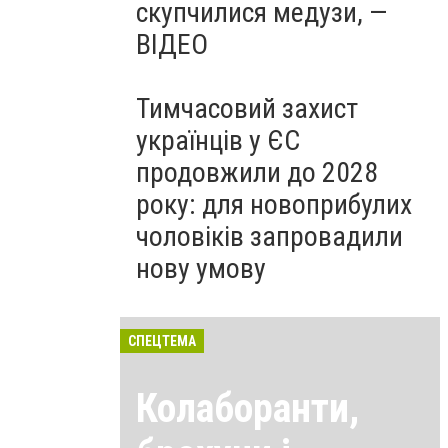
скупчилися медузи, —
ВІДЕО
Тимчасовий захист
українців у ЄС
продовжили до 2028
року: для новоприбулих
чоловіків запровадили
нову умову
СПЕЦТЕМА
Колаборанти,