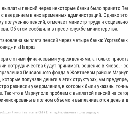
 выплаты пенсий через некоторые банки было принято П
 с введением в них временных администраций. Однако это
у получению пенсий, отмечает министр труда и социально
ва. Об этом сообщили в пресс-службе министерства.
тановлена выплата пенсий через четыре банка: Укргазбанк
овид» и «Надра».
вора с этими финансовыми учреждениями, а только приост
нии сотрудничества будут принимать решение в Киеве, - 
управления Пенсионного фонда в Жовтневом районе Мари
, которые получали деньги в этих структурах, мы предупре
тро разнесли уведомления, в которых были указаны точн
е. Так что в Мариуполе проблем с выплатой пенсий на сег
офинансированы в полном объеме и выплачиваются день в д
бхідний текст і натисніть Ctrl + Enter, щоб повідомити про це редакцію