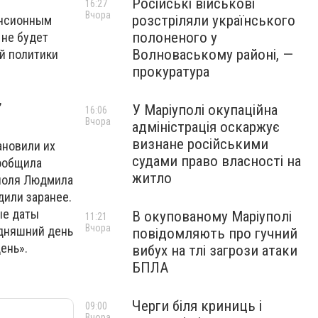
Російські військові
16:27
Вчора
розстріляли українського
енсионным
полоненого у
 не будет
Волноваському районі, —
й политики
прокуратура
,
У Маріуполі окупаційна
16:06
Вчора
адміністрація оскаржує
визнане російськими
ановили их
судами право власності на
сообщила
житло
уполя Людмила
дили заранее.
ые даты
В окупованому Маріуполі
11:21
Вчора
одняшний день
повідомляють про гучний
ень».
вибух на тлі загрози атаки
БПЛА
Черги біля криниць і
09:00
Вчора