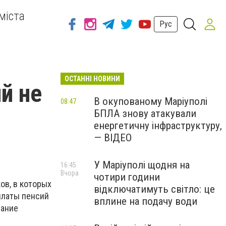
міста
Рус
ОСТАННІ НОВИНИ
й не
В окупованому Маріуполі
08:47
БПЛА знову атакували
енергетичну інфраструктуру,
— ВІДЕО
У Маріуполі щодня на
16:45
Вчора
чотири години
ов, в которых
відключатимуть світло: це
платы пенсий
вплине на подачу води
вание