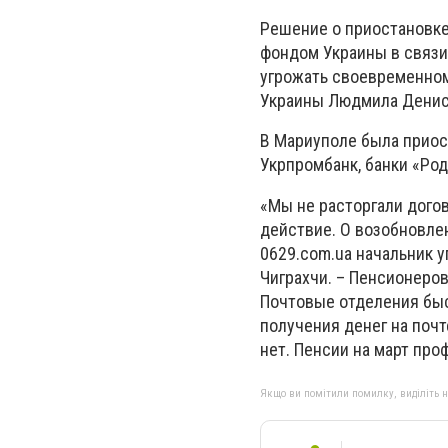
Решение о приостановке
фондом Украины в связи
угрожать своевременном
Украины Людмила Денисо
В Мариуполе была приос
Укрпромбанк, банки «Род
«Мы не расторгали дого
действие. О возобновле
0629.com.ua начальник 
Чиграхчи. – Пенсионеров
Почтовые отделения быс
получения денег на почт
нет. Пенсии на март пр
Якщо ви помітили помилку, виділіть нео