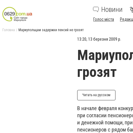
Новини
Голос міста
Редакц
Головна
Мариупольцам задержки пенсий не грозят
13:20, 13 березня 2009 р.
Мариупол
грозят
Читать на русском
В начале февраля конку
при согласии пенсионер
и денежной помощи, при
пенсионеров с рядом ба