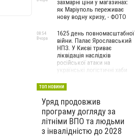
захмарні ціни у магазинах:
як Маріуполь переживає
нову водну кризу, - ФОТО
1625 день повномасштабної
08:54
Вчора
війни. Палає Ярославський
НПЗ. У Києві триває
ліквідація наслідків
російської атаки на
українські логістичні хаби
"Птахи Одіна" оприлюднили
20:54
ТОП НОВИНИ
5 серпня
доти неопубліковані кадри
Уряд продовжив
бойової роботи, - ВІДЕО
програму догляду за
літніми ВПО та людьми
з інвалідністю до 2028