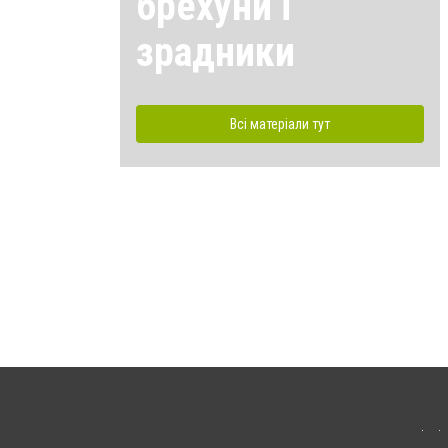
брехуни і
зрадники
Всі матеріали тут