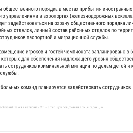
ы общественного порядка в местах прибытия иностранных 
го управлениями в аэропортах (железнодорожных вокзала
дет задействоваться на охрану общественного порядка ли
ейных отделов, личный состав районных отделов по терри
сотрудников паспортной и миграционной службы.
азмещение игроков и гостей чемпионата запланировано в 6
а которых для обеспечения надлежащего уровня обществе
ать сотрудников криминальной милиции по делам детей и 
 службы.
тбольных команд планируется задействовать сотрудников
бхідний текст і натисніть Ctrl + Enter, щоб повідомити про це редакцію