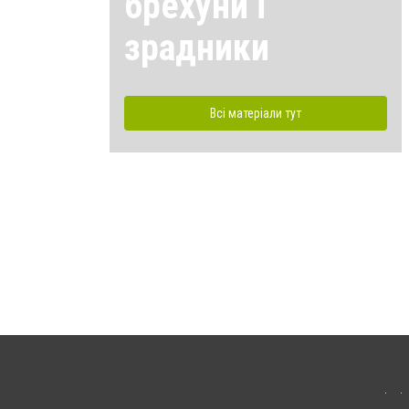
брехуни і
зрадники
Всі матеріали тут