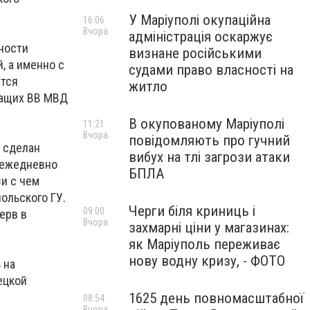
У Маріуполі окупаційна
16:06
Вчора
адміністрація оскаржує
ности
визнане російськими
, а именно с
судами право власності на
ется
житло
жащих ВВ МВД
В окупованому Маріуполі
11:21
Вчора
повідомляють про гучний
 сделан
вибух на тлі загрози атаки
я ежедневно
БПЛА
зи с чем
ольского ГУ.
Черги біля криниць і
09:00
ерв в
Вчора
захмарні ціни у магазинах:
як Маріуполь переживає
нову водну кризу, - ФОТО
 на
ецкой
1625 день повномасштабної
08:54
Вчора