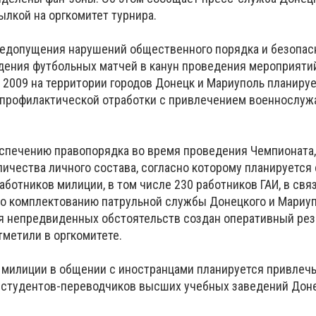
ылкой на оргкомитет турнира.
недопущения нарушений общественного порядка и безопас
дения футбольных матчей в канун проведения мероприятий
 2009 на территории городов Донецк и Мариуполь планиру
 профилактической отработки с привлечением военнослу
еспечению правопорядка во время проведения Чемпионата,
личества личного состава, согласно которому планируетс
аботников милиции, в том числе 230 работников ГАИ, в свя
по комплектованию патрульной службы Донецкого и Мариуп
я непредвиденных обстоятельств создан оперативный рез
отметили в оргкомитете.
милиции в общении с иностранцами планируется привлечь
 студентов-переводчиков высших учебных заведений Дон