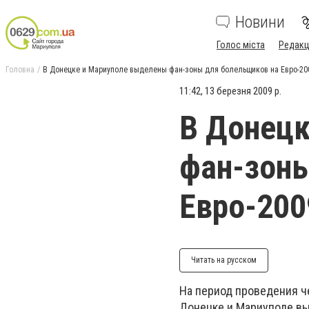
Новини
Голос міста
Редакц
Головна
В Донецке и Мариуполе выделены фан-зоны для болельщиков на Евро-20
11:42, 13 березня 2009 р.
В Донецк
фан-зоны
Евро-200
Читать на русском
На период проведения ч
Донецке и Мариуполе вы