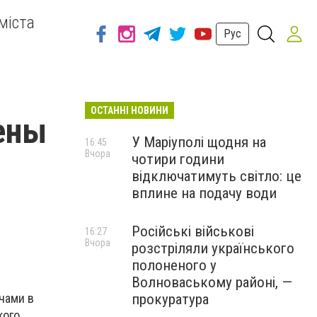
міста
Рус
ОСТАННІ НОВИНИ
ены
У Маріуполі щодня на
16:45
Вчора
чотири години
відключатимуть світло: це
вплине на подачу води
Російські військові
16:27
Вчора
розстріляли українського
полоненого у
Волноваському районі, —
чами в
прокуратура
кого