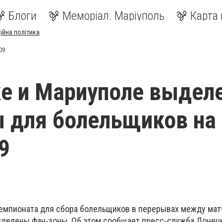
Блоги
Меморіал. Маріуполь
Карта 
ійна політика
09
е и Мариуполе выдел
 для болельщиков на
9
емпионата для сбора болельщиков в перерывах между мат
делены фан-зоны. Об этом сообщает пресс-служба Донец