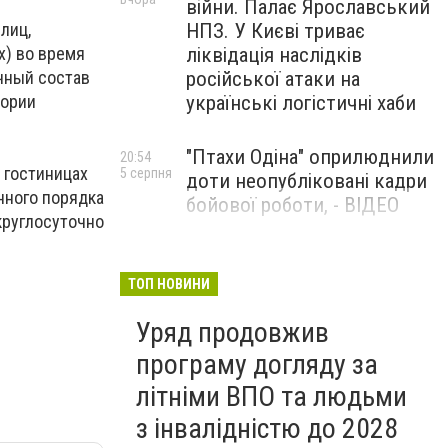
війни. Палає Ярославський
лиц,
НПЗ. У Києві триває
х) во время
ліквідація наслідків
чный состав
російської атаки на
тории
українські логістичні хаби
"Птахи Одіна" оприлюднили
20:54
 гостиницах
5 серпня
доти неопубліковані кадри
нного порядка
бойової роботи, - ВІДЕО
круглосуточно
Маріуполець Андрій
17:15
5 серпня
Бєдняков зіграє тата
ТОП НОВИНИ
Петрика П’яточкина у
Уряд продовжив
новому українському
фільмі, - ФОТО
програму догляду за
літніми ВПО та людьми
з інвалідністю до 2028