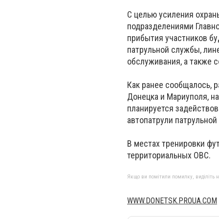
С целью усиления охран
подразделениями Главно
прибытия участников бу
патрульной службы, лин
обслуживания, а также 
Как ранее сообщалось, р
Донецка и Мариуполя, н
планируется задействов
автопатрули патрульной
В местах тренировки фу
территориальных ОВС.
Якщо ви помітили помилку, виділіть нео
WWW.DONETSK.PROUA.COM