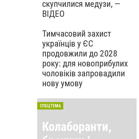
скупчилися медузи, —
ВІДЕО
Тимчасовий захист
українців у ЄС
продовжили до 2028
року: для новоприбулих
чоловіків запровадили
нову умову
СПЕЦТЕМА
Колаборанти,