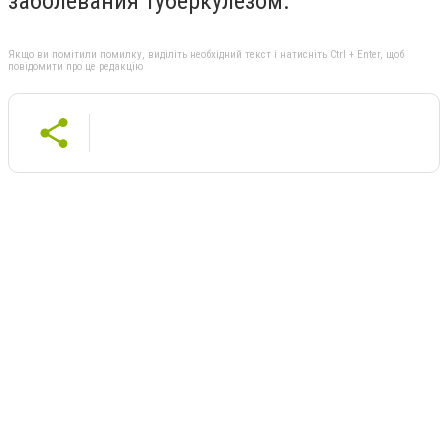
заболевания туберкулезом.
Якщо ви помітили помилку, виділіть необхідний текст і натисніть Ctrl + Enter, щоб
повідомити про це редакцію