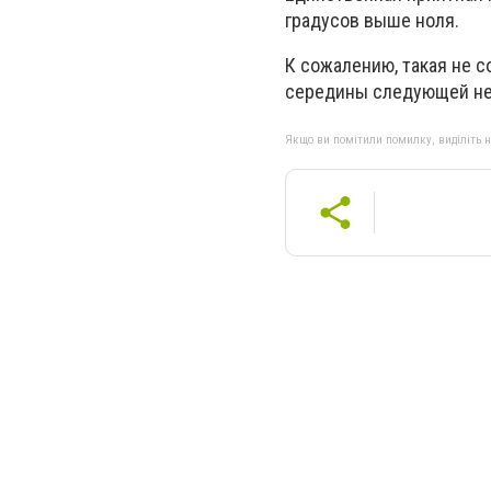
градусов выше ноля.
К сожалению, такая не 
середины следующей не
Якщо ви помітили помилку, виділіть нео