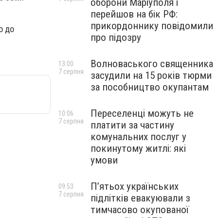
оборони Маріуполя і
перейшов на бік РФ:
прикордоннику повідомили
о до
про підозру
Волноваського священника
13:00
7 серпня
засудили на 15 років тюрми
за пособництво окупантам
Переселенці можуть не
10:06
7 серпня
платити за частину
комунальних послуг у
покинутому житлі: які
умови
П’ятьох українських
09:53
7 серпня
підлітків евакуювали з
тимчасово окупованої