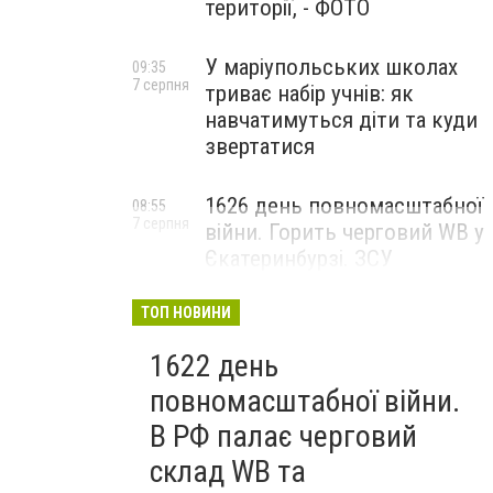
території, - ФОТО
У маріупольських школах
09:35
7 серпня
триває набір учнів: як
навчатимуться діти та куди
звертатися
1626 день повномасштабної
08:55
7 серпня
війни. Горить черговий WB у
Єкатеринбурзі. ЗСУ
атакували військові цілі у
Маріуполі
ТОП НОВИНИ
1622 день
повномасштабної війни.
В РФ палає черговий
склад WB та