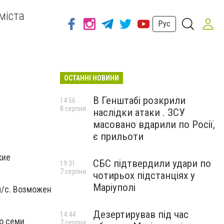
міста
Рус
ОСТАННІ НОВИНИ
В Генштабі розкрили
14:56
8 серпня
наслідки атаки . ЗСУ
масовано вдарили по Росії,
є прильоти
кие
СБС підтвердили удари по
19:31
7 серпня
чотирьох підстанціях у
Маріуполі
м/с. Возможен
Дезертирував під час
14:44
до семи
7 серпня