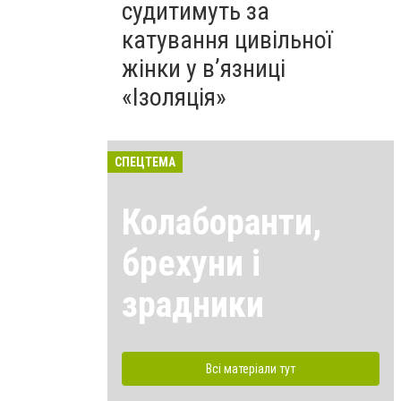
судитимуть за
катування цивільної
жінки у в’язниці
«Ізоляція»
СПЕЦТЕМА
Колаборанти,
брехуни і
зрадники
Всі матеріали тут