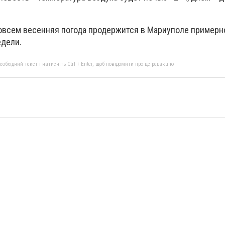
совсем весенняя погода продержится в Мариуполе примерн
дели.
бхідний текст і натисніть Ctrl + Enter, щоб повідомити про це редакцію