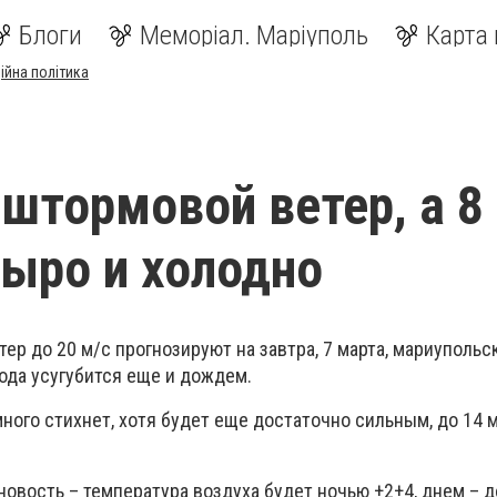
Блоги
Меморіал. Маріуполь
Карта 
ійна політика
 штормовой ветер, а 8
сыро и холодно
р до 20 м/с прогнозируют на завтра, 7 марта, мариупольс
ода усугубится еще и дождем.
ного стихнет, хотя будет еще достаточно сильным, до 14 
овость – температура воздуха будет ночью +2+4, днем – 