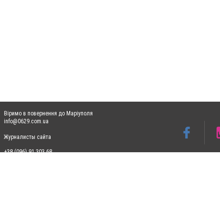
Віримо в повернення до Маріуполя
info@0629.com.ua
Журналисты сайта
+38 (096) 91 303 68
Допускається цитування матеріалів без отримання попередньої згоди 0629.com.ua за
пошукових систем гіперпосилання на цитовані статті не нижче другого абзацу в тек
Матеріали з плашками "Новини компаній", "Промо", "Партнерський матеріал", "Партнер
Реклама на сайті
Ф