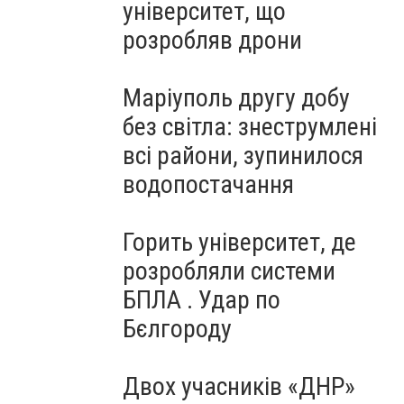
університет, що
розробляв дрони
Маріуполь другу добу
без світла: знеструмлені
всі райони, зупинилося
водопостачання
Горить університет, де
розробляли системи
БПЛА . Удар по
Бєлгороду
Двох учасників «ДНР»