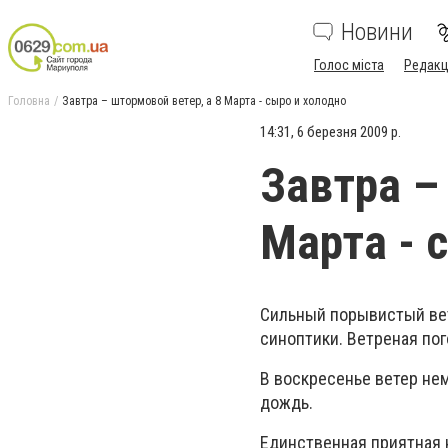
Новини
Голос міста
Редакц
Головна
Завтра – штормовой ветер, а 8 Марта - сыро и холодно
14:31, 6 березня 2009 р.
Завтра –
Марта - 
Сильный порывистый вете
синоптики. Ветреная пог
В воскресенье ветер нем
дождь.
Единственная приятная н