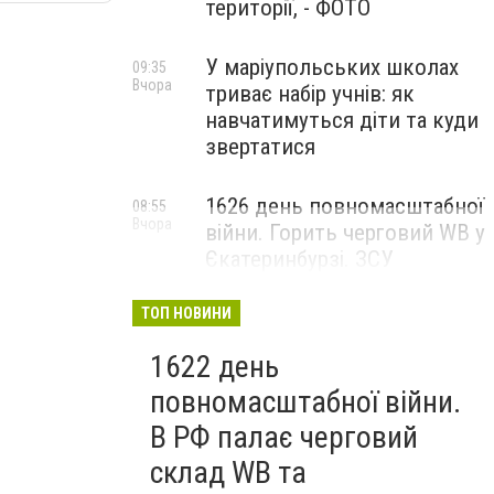
території, - ФОТО
У маріупольських школах
09:35
Вчора
триває набір учнів: як
навчатимуться діти та куди
звертатися
1626 день повномасштабної
08:55
Вчора
війни. Горить черговий WB у
Єкатеринбурзі. ЗСУ
атакували військові цілі у
Маріуполі
ТОП НОВИНИ
1622 день
повномасштабної війни.
В РФ палає черговий
склад WB та