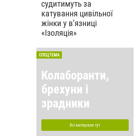
судитимуть за
катування цивільної
жінки у в’язниці
«Ізоляція»
СПЕЦТЕМА
Колаборанти,
брехуни і
зрадники
Всі матеріали тут