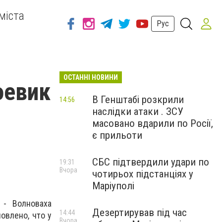
міста
Рус
ОСТАННІ НОВИНИ
оевик
В Генштабі розкрили
14:56
наслідки атаки . ЗСУ
масовано вдарили по Росії,
є прильоти
СБС підтвердили удари по
19:31
Вчора
чотирьох підстанціях у
Маріуполі
 - Волноваха
Дезертирував під час
14:44
овлено, что у
Вчора