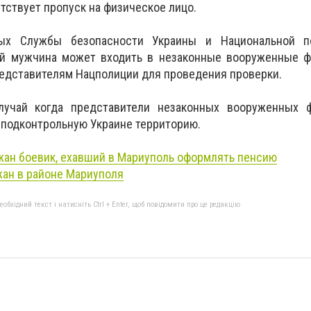
тствует пропуск на физическое лицо.
ых Службы безопасности Украины и Национальной п
ый мужчина может входить в незаконные вооруженные ф
едставителям Нацполиции для проведения проверки.
учай когда представители незаконных вооруженных 
 подконтрольную Украине территорию.
жан
боевик
, ехавший в Мариуполь оформлять пенсию
ан в районе Мариуполя
бхідний текст і натисніть Ctrl + Enter, щоб повідомити про це редакцію