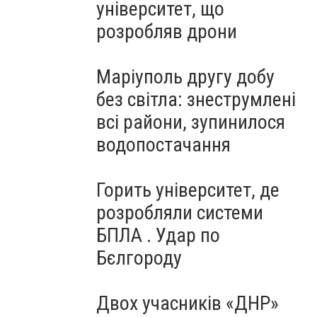
університет, що
розробляв дрони
Маріуполь другу добу
без світла: знеструмлені
всі райони, зупинилося
водопостачання
Горить університет, де
розробляли системи
БПЛА . Удар по
Бєлгороду
Двох учасників «ДНР»