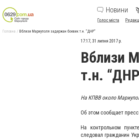
Новини
Голос міста
Редакц
Головна
Вблизи Мариуполя задержан боевик т.н. “ДНР”
17:17, 31 липня 2017 р.
Вблизи М
т.н. “ДН
На КПВВ около Мариупол
Об этом сообщает пресс
На контрольном пункт
следовал гражданин Укр