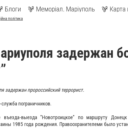
Блоги
Меморіал. Маріуполь
Карта 
ійна політика
ариуполя задержан б
Р”
я задержан пророссийский террорист.
-служба пограничников.
е въезда-выезда "Новотроицкое" по маршруту Донецк
аины 1985 года рождения. Правоохранителеми было устан