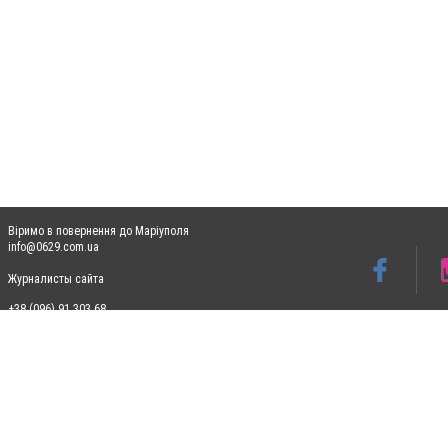
Віримо в повернення до Маріуполя
info@0629.com.ua
Журналисты сайта
+38 (096) 91 303 68
Допускається цитування матеріалів без отримання попередньої згоди 0629.com.ua за
пошукових систем гіперпосилання на цитовані статті не нижче другого абзацу в тек
Матеріали з плашками "Новини компаній", "Промо", "Партнерський матеріал", "Партнер
Реклама на сайті
Ф