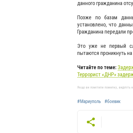
данного гражданина отсу
Позже по базам данн
установлено, что данн
Гражданина передали пр
Это уже не первый сл
пытаются проникнуть на
Читайте по теме:
Задер
Террорист «ДНР» задерж
Якщо ви помітили помилку, виділіть нео
#Мариуполь
#боевик