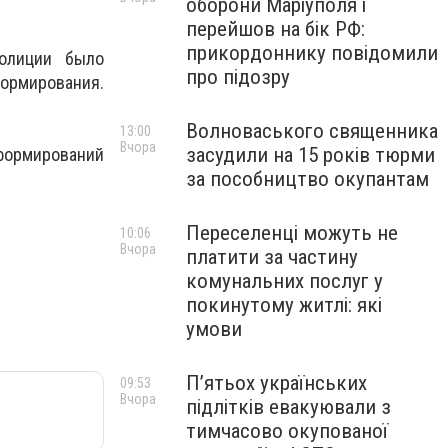
оборони Маріуполя і
перейшов на бік РФ:
прикордоннику повідомили
олиции было
про підозру
ормирования.
Волноваського священника
13:00
Вчора
засудили на 15 років тюрми
формирований
за пособництво окупантам
Переселенці можуть не
10:06
Вчора
платити за частину
комунальних послуг у
покинутому житлі: які
умови
П’ятьох українських
09:53
Вчора
підлітків евакуювали з
тимчасово окупованої