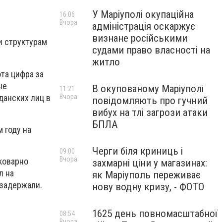
У Маріуполі окупаційна
16:06
Вчора
адміністрація оскаржує
визнане російськими
и структурам
судами право власності на
житло
та цифра за
ые
В окупованому Маріуполі
11:21
данских лиц в
Вчора
повідомляють про гучний
вибух на тлі загрози атаки
БПЛА
 году на
Черги біля криниць і
09:00
Вчора
 коварно
захмарні ціни у магазинах:
л на
як Маріуполь переживає
 задержали.
нову водну кризу, - ФОТО
1625 день повномасштабної
08:54
Вчора