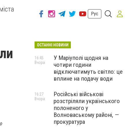
міста
Рус
ОСТАННІ НОВИНИ
али
У Маріуполі щодня на
16:45
Вчора
чотири години
відключатимуть світло: це
вплине на подачу води
Російські військові
16:27
Вчора
розстріляли українського
полоненого у
Волноваському районі, —
прокуратура
ю