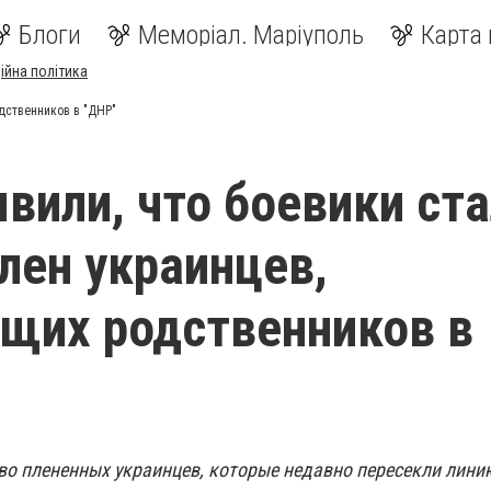
Блоги
Меморіал. Маріуполь
Карта 
ійна політика
одственников в "ДНР"
явили, что боевики ст
плен украинцев,
щих родственников в
тво плененных украинцев, которые недавно пересекли лини