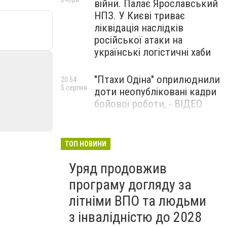
війни. Палає Ярославський
НПЗ. У Києві триває
ліквідація наслідків
російської атаки на
українські логістичні хаби
"Птахи Одіна" оприлюднили
20:54
5 серпня
доти неопубліковані кадри
бойової роботи, - ВІДЕО
Маріуполець Андрій
17:15
5 серпня
Бєдняков зіграє тата
ТОП НОВИНИ
Петрика П’яточкина у
Уряд продовжив
новому українському
фільмі, - ФОТО
програму догляду за
літніми ВПО та людьми
з інвалідністю до 2028