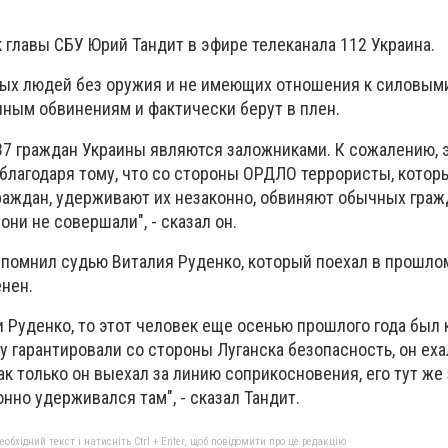
 главы СБУ Юрий Тандит в эфире телеканала 112 Украина.
ных людей без оружия и не имеющих отношения к силовым
ным обвинениям и фактически берут в плен.
37 граждан Украины являются заложниками. К сожалению, э
благодаря тому, что со стороны ОРДЛО террористы, котор
аждан, удерживают их незаконно, обвиняют обычных граж
они не совершали", - сказал он.
спомнил судью Виталия Руденко, который поехал в прошлом
енен.
и Руденко, то этот человек еще осенью прошлого года был
у гарантировали со стороны Луганска безопасность, он еха
ак только он выехал за линию соприкосновения, его тут же
нно удерживался там", - сказал Тандит.
бхідний текст і натисніть Ctrl + Enter, щоб повідомити про це редакцію