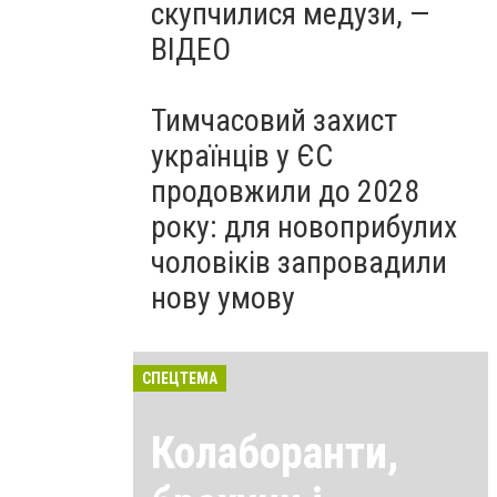
скупчилися медузи, —
ВІДЕО
Тимчасовий захист
українців у ЄС
продовжили до 2028
року: для новоприбулих
чоловіків запровадили
нову умову
СПЕЦТЕМА
Колаборанти,