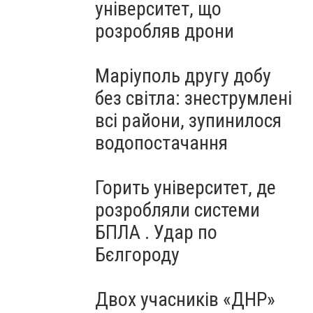
університет, що
розробляв дрони
Маріуполь другу добу
без світла: знеструмлені
всі райони, зупинилося
водопостачання
Горить університет, де
розробляли системи
БПЛА . Удар по
Бєлгороду
Двох учасників «ДНР»