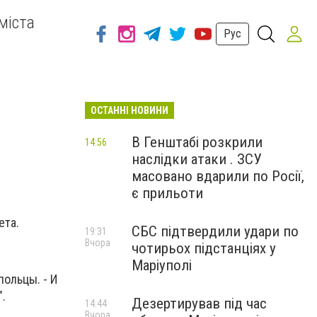
міста
Рус
ОСТАННІ НОВИНИ
В Генштабі розкрили
14:56
наслідки атаки . ЗСУ
масовано вдарили по Росії,
є прильоти
ета.
СБС підтвердили удари по
19:31
Вчора
чотирьох підстанціях у
Маріуполі
польцы. - И
".
Дезертирував під час
14:44
Вчора