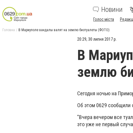
Новини
Голос міста
Редакц
Головна
В Мариуполе вандалы валят на землю биотуалеты (ФОТО)
20:29, 30 липня 2017 р.
В Мариуп
землю б
Сегодня ночью на Примо
Об этом 0629 сообщили 
"Вчера вечером все туал
это уже не первый случа