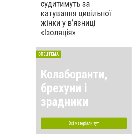
судитимуть за
катування цивільної
жінки у в’язниці
«Ізоляція»
СПЕЦТЕМА
Колаборанти,
брехуни і
зрадники
Всі матеріали тут