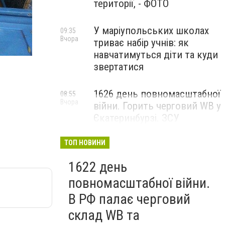
території, - ФОТО
У маріупольських школах
09:35
Вчора
триває набір учнів: як
навчатимуться діти та куди
звертатися
1626 день повномасштабної
08:55
Вчора
війни. Горить черговий WB у
Єкатеринбурзі. ЗСУ
атакували військові цілі у
Маріуполі
ТОП НОВИНИ
1622 день
повномасштабної війни.
В РФ палає черговий
склад WB та