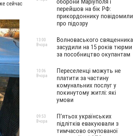
оборони Маріуполя і
же сейчас
перейшов на бік РФ:
прикордоннику повідомили
про підозру
Волноваського священника
13:00
Вчора
засудили на 15 років тюрми
за пособництво окупантам
Переселенці можуть не
10:06
Вчора
платити за частину
комунальних послуг у
покинутому житлі: які
умови
П’ятьох українських
09:53
Вчора
підлітків евакуювали з
тимчасово окупованої