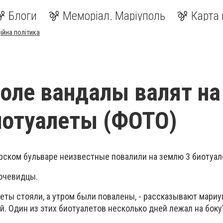
Блоги
Меморіал. Маріуполь
Карта 
ійна політика
оле вандалы валят на
иотуалеты (ФОТО)
рском бульваре неизвестные повалили на землю 3 биотуал
очевидцы.
еты стояли, а утром были повалены, - рассказывают мариу
й. Один из этих биотуалетов несколько дней лежал на боку