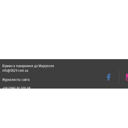
Віримо в повернення до Маріуполя
info@0629.com.ua
Журналисты сайта
+38 (096) 91 303 68
Допускається цитування матеріалів без отримання попередньої згоди 0629.com.ua за
пошукових систем гіперпосилання на цитовані статті не нижче другого абзацу в тек
Матеріали з плашками "Новини компаній", "Промо", "Партнерський матеріал", "Партнер
Реклама на сайті
Ф