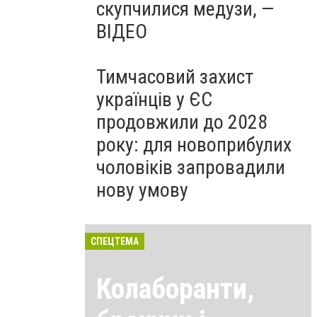
скупчилися медузи, —
ВІДЕО
Тимчасовий захист
українців у ЄС
продовжили до 2028
року: для новоприбулих
чоловіків запровадили
нову умову
СПЕЦТЕМА
Колаборанти,