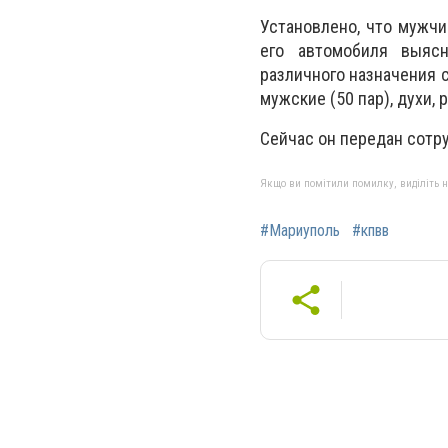
Установлено, что мужчи
его автомобиля выясн
различного назначения
мужские (50 пар), духи,
Сейчас он передан сотр
Якщо ви помітили помилку, виділіть нео
#Мариуполь
#кпвв