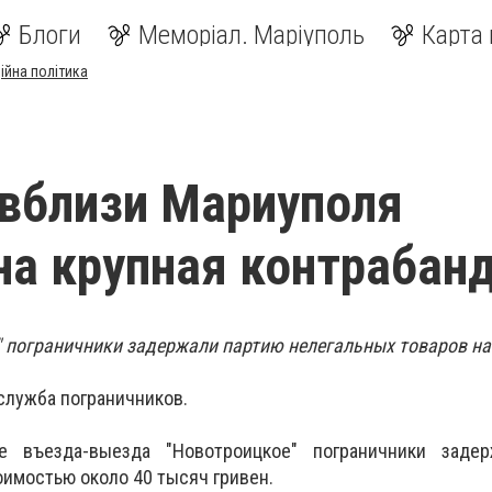
Блоги
Меморіал. Маріуполь
Карта 
ійна політика
вблизи Мариуполя
а крупная контрабан
 пограничники задержали партию нелегальных товаров на
служба пограничников.
е въезда-выезда "Новотроицкое" пограничники заде
оимостью около 40 тысяч гривен.