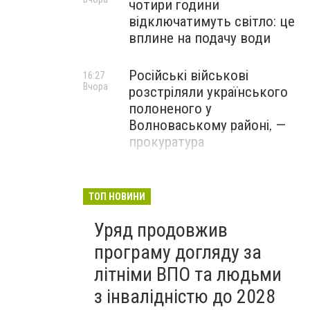
чотири години
відключатимуть світло: це
вплине на подачу води
Російські військові
16:27
Вчора
розстріляли українського
полоненого у
Волноваському районі, —
прокуратура
У Маріуполі окупаційна
16:06
Вчора
адміністрація оскаржує
ТОП НОВИНИ
визнане російськими
Уряд продовжив
судами право власності на
житло
програму догляду за
літніми ВПО та людьми
з інвалідністю до 2028