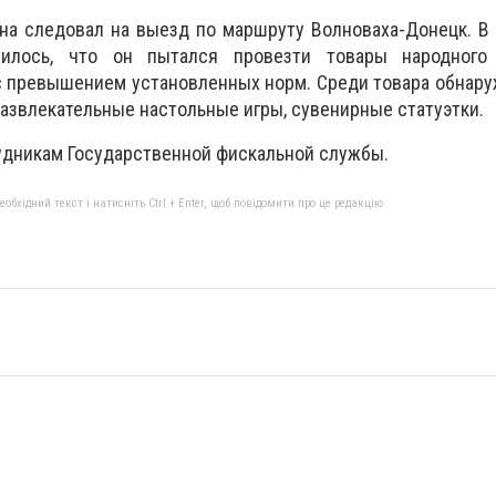
на следовал на выезд по маршруту Волноваха-Донецк. В
илось, что он пытался провезти товары народного
 с превышением установленных норм. Среди товара обна
 развлекательные настольные игры, сувенирные статуэтки.
удникам Государственной фискальной службы.
бхідний текст і натисніть Ctrl + Enter, щоб повідомити про це редакцію