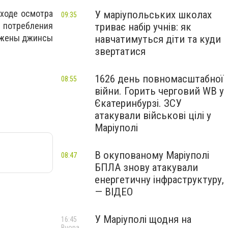
 ходе осмотра
У маріупольських школах
09:35
 потребления
триває набір учнів: як
ружены джинсы
навчатимуться діти та куди
звертатися
1626 день повномасштабної
08:55
війни. Горить черговий WB у
Єкатеринбурзі. ЗСУ
атакували військові цілі у
Маріуполі
В окупованому Маріуполі
08:47
БПЛА знову атакували
енергетичну інфраструктуру,
— ВІДЕО
У Маріуполі щодня на
16:45
Вчора