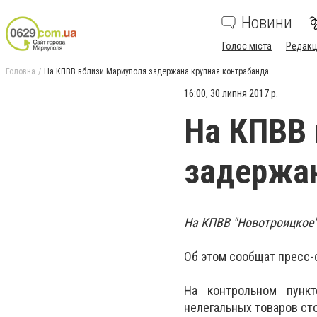
Новини
Голос міста
Редакц
Головна
На КПВВ вблизи Мариуполя задержана крупная контрабанда
16:00, 30 липня 2017 р.
На КПВВ 
задержан
На КПВВ "Новотроицкое"
Об этом сообщат пресс-
На контрольном пункт
нелегальных товаров ст