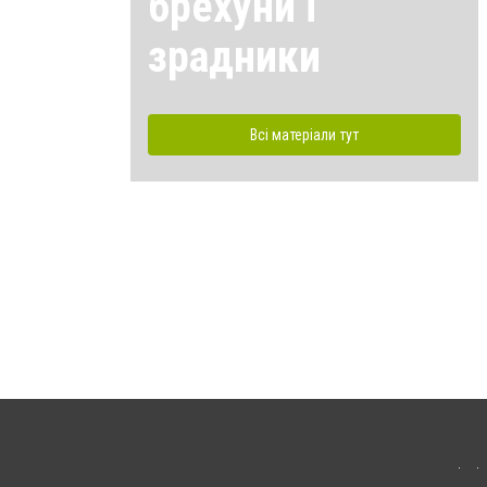
брехуни і
зрадники
Всі матеріали тут