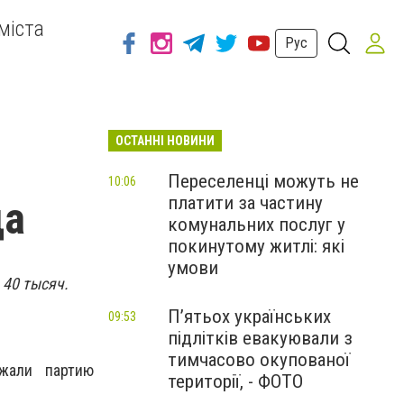
міста
Рус
ОСТАННІ НОВИНИ
Переселенці можуть не
10:06
платити за частину
да
комунальних послуг у
покинутому житлі: які
умови
 40 тысяч.
П’ятьох українських
09:53
підлітків евакуювали з
тимчасово окупованої
ржали партию
території, - ФОТО