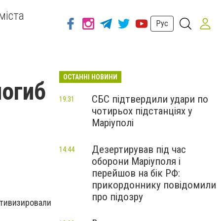
міста
Рус
ОСТАННІ НОВИНИ
погиб
СБС підтвердили удари по
19:31
чотирьох підстанціях у
Маріуполі
Дезертирував під час
14:44
оборони Маріуполя і
перейшов на бік РФ:
прикордоннику повідомили
про підозру
тивизировали