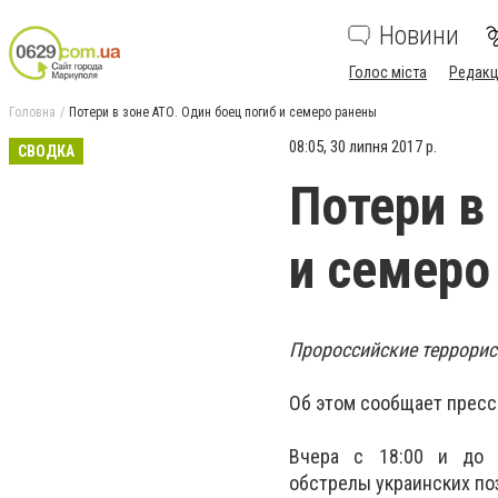
Новини
Голос міста
Редакц
Головна
Потери в зоне АТО. Один боец погиб и семеро ранены
08:05, 30 липня 2017 р.
СВОДКА
Потери в
и семеро
Пророссийские террорис
Об этом сообщает пресс
Вчера с 18:00 и до п
обстрелы украинских по