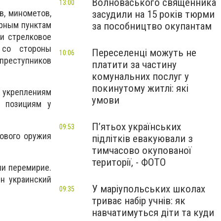
Волноваського священника
13:00
в, минометов,
засудили на 15 років тюрми
орным пунктам
за пособництво окупантам
 и стрелковое
 со стороны
Переселенці можуть не
10:06
преступников
платити за частину
комунальних послуг у
покинутому житлі: які
о укреплениям
умови
 позициям у
П’ятьох українських
09:53
кового оружия
підлітків евакуювали з
тимчасово окупованої
території, - ФОТО
ли перемирие.
н украинский
У маріупольських школах
09:35
триває набір учнів: як
навчатимуться діти та куди