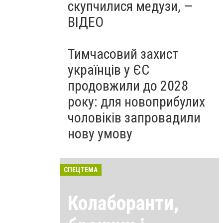
скупчилися медузи, —
ВІДЕО
Тимчасовий захист
українців у ЄС
продовжили до 2028
року: для новоприбулих
чоловіків запровадили
нову умову
СПЕЦТЕМА
Колаборанти,