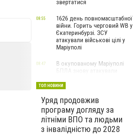
звертатися
1626 день повномасштабної
08:55
війни. Горить черговий WB у
Єкатеринбурзі. ЗСУ
атакували військові цілі у
Маріуполі
В окупованому Маріуполі
08:47
БПЛА знову атакували
енергетичну інфраструктуру,
— ВІДЕО
ТОП НОВИНИ
Уряд продовжив
програму догляду за
літніми ВПО та людьми
з інвалідністю до 2028