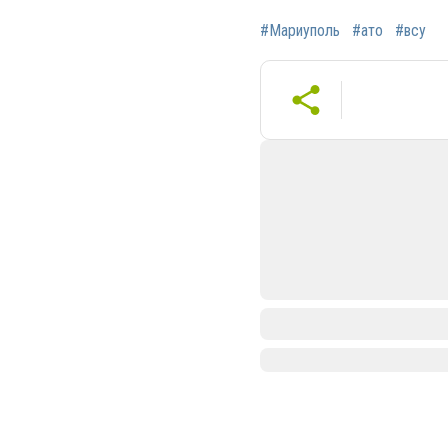
#Мариуполь
#ато
#всу