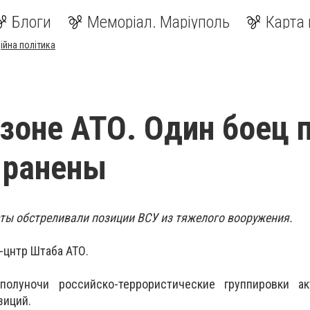
Блоги
Меморіал. Маріуполь
Карта 
ійна політика
 зоне АТО. Один боец 
 ранены
ты обстреливали позиции ВСУ из тяжелого вооружения.
-цнтр Штаба АТО.
олуночи российско-террористические группировки ак
зиций.