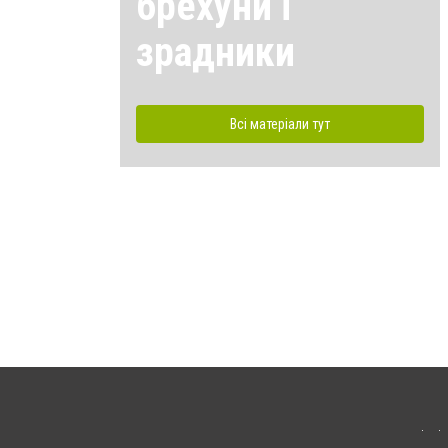
брехуни і
зрадники
Всі матеріали тут