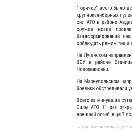
"Горячее" всего было в
крупнокалиберных пуле
сил АТО в районе Авде
оружие возле посел
бандформирований наш
соблюдать режим тишины
На Луганском направлен
ВСУ в районе Станиц
Новозвановки.
На Мариупольском напр
боевики обстреливали у
Всего за минувшие сут
Силы АТО 11 раз откры
военный погиб, еще 7 по
Якщо ви помітили помилку, виділіть нео