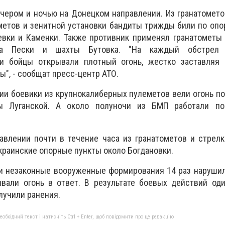
ечером и ночью на Донецком направлении. Из гранатомето
метов и зенитной установки бандиты трижды били по оп
евки и Каменки. Также противник применял гранатометы
ка Пески и шахты Бутовка. "На каждый обстрел
и бойцы открывали плотный огонь, жестко заставляя 
", - сообщат пресс-центр АТО.
ии боевики из крупнокалиберных пулеметов вели огонь п
ы Луганской. А около полуночи из БМП работали по
авлении почти в течение часа из гранатометов и стрел
краинские опорные пункты около Богдановки.
ки незаконные вооруженные формирования 14 раз наруши
вали огонь в ответ. В результате боевых действий оди
лучили ранения.
бхідний текст і натисніть Ctrl + Enter, щоб повідомити про це редакцію