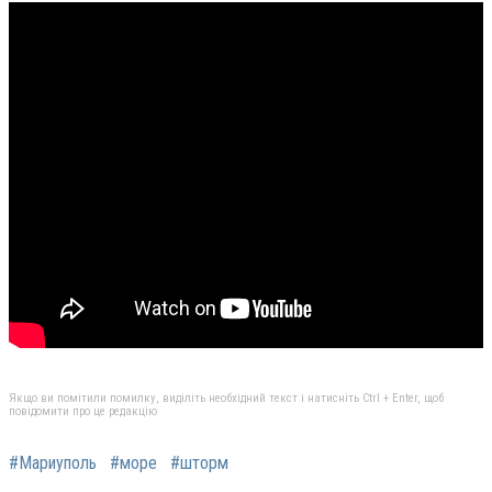
Якщо ви помітили помилку, виділіть необхідний текст і натисніть Ctrl + Enter, щоб
повідомити про це редакцію
#Мариуполь
#море
#шторм