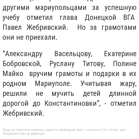
другими мариупольцами за успешную
учебу отметил глава Донецкой ВГА
Павел Жебривский. Но за грамотами
они не приехали.
"
Александру Васельцову, Екатерине
Бобровской, Руслану Титову, Полине
Майко вручим грамоты и подарки в их
родном Мариуполе. Учитывая жару,
решили не мучить детей длинной
дорогой до Константиновки", - отметил
Жебривский.
Якщо ви помітили помилку, виділіть необхідний текст і натисніть Ctrl + Enter, щоб
повідомити про це редакцію