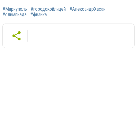
#Мариуполь
#городскойлицей
#АлександрХасан
#олимпиада
#физика