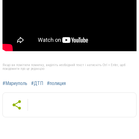
Якщо ви помітили помилку, виділіть необхідний текст і натисніть Ctrl + Enter, щоб
повідомити про це редакцію
#Мариуполь
#ДТП
#полиция