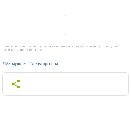
Якщо ви помітили помилку, виділіть необхідний текст і натисніть Ctrl + Enter, щоб
повідомити про це редакцію
#Мариуполь
#деньторговли