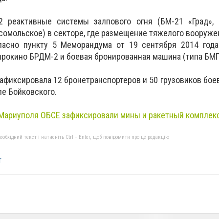
 реактивные системы залпового огня (БМ-21 «Град», 
сомольское) в секторе, где размещение тяжелого вооруже
ласно пункту 5 Меморандума от 19 сентября 2014 года
рокино БРДМ-2 и боевая бронированная машина (типа БМП
фиксировала 12 бронетранспортеров и 50 грузовиков боев
ле Бойковского.
 Мариуполя
ОБСЕ
зафиксировали мины и ракетный комплек
бхідний текст і натисніть Ctrl + Enter, щоб повідомити про це редакцію
т