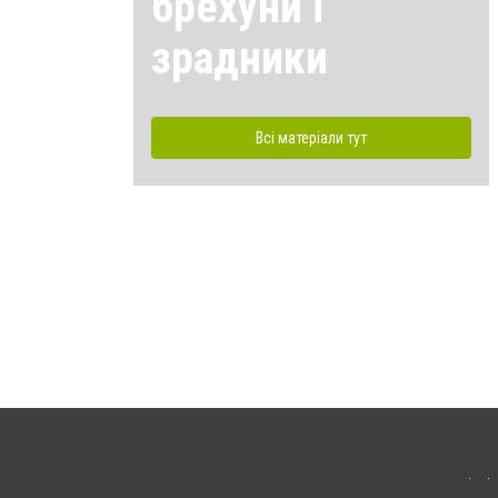
брехуни і
зрадники
Всі матеріали тут