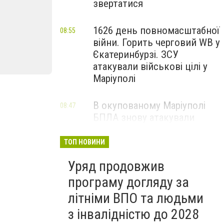
звертатися
1626 день повномасштабної
08:55
війни. Горить черговий WB у
Єкатеринбурзі. ЗСУ
атакували військові цілі у
Маріуполі
В окупованому Маріуполі
08:47
БПЛА знову атакували
енергетичну інфраструктуру,
— ВІДЕО
ТОП НОВИНИ
Уряд продовжив
програму догляду за
літніми ВПО та людьми
з інвалідністю до 2028