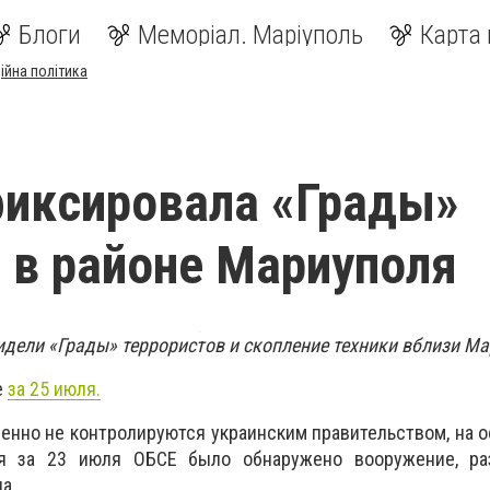
Блоги
Меморіал. Маріуполь
Карта 
ійна політика
иксировала «Грады»
 в районе Мариуполя
дели «Грады» террористов и скопление техники вблизи Ма
е
за 25 июля.
менно не контролируются украинским правительством, на 
я за 23 июля ОБСЕ было обнаружено вооружение, р
а.