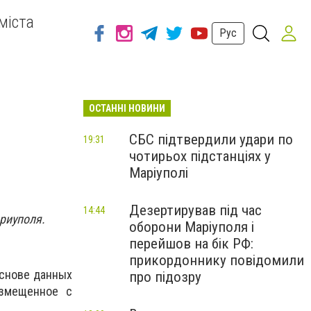
міста
Рус
ОСТАННІ НОВИНИ
СБС підтвердили удари по
19:31
чотирьох підстанціях у
Маріуполі
Дезертирував під час
14:44
риуполя.
оборони Маріуполя і
перейшов на бік РФ:
прикордоннику повідомили
основе данных
про підозру
азмещенное с