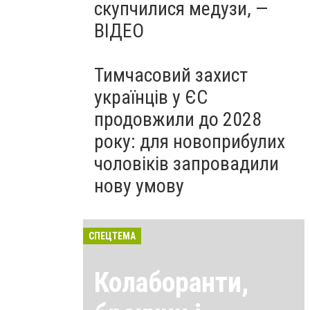
скупчилися медузи, —
ВІДЕО
Тимчасовий захист
українців у ЄС
продовжили до 2028
року: для новоприбулих
чоловіків запровадили
нову умову
СПЕЦТЕМА
Колаборанти,