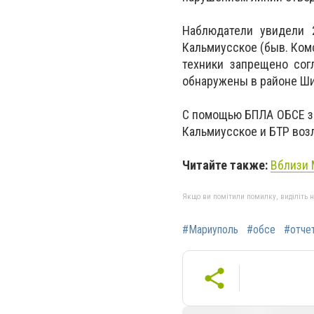
Наблюдатели увидели 2
Кальмиусское (быв. Ком
техники запрещено сог
обнаружены в районе Ши
C помощью БПЛА ОБСЕ за
Кальмиусское и БТР воз
Читайте также:
Вблизи
Якщо ви помітили помилку, виділіть нео
#Мариуполь
#обсе
#отче