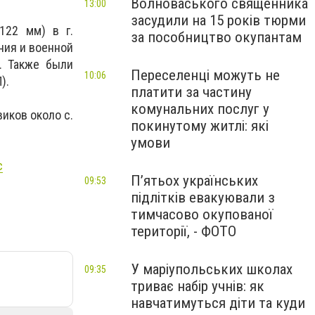
Волноваського священника
13:00
засудили на 15 років тюрми
122 мм) в г.
за пособництво окупантам
ния и военной
. Также были
Переселенці можуть не
10:06
).
платити за частину
комунальних послуг у
иков около с.
покинутому житлі: які
умови
с
П’ятьох українських
09:53
підлітків евакуювали з
тимчасово окупованої
території, - ФОТО
У маріупольських школах
09:35
триває набір учнів: як
навчатимуться діти та куди