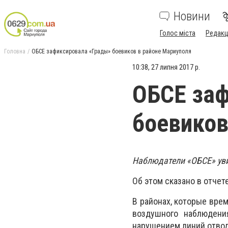
Новини
Голос міста
Редакц
Головна
ОБСЕ зафиксировала «Грады» боевиков в районе Мариуполя
10:38, 27 липня 2017 р.
ОБСЕ заф
боевиков
Наблюдатели «ОБСЕ» уви
Об этом сказано в отчет
В районах, которые вре
воздушного наблюдени
нарушением линий отвод