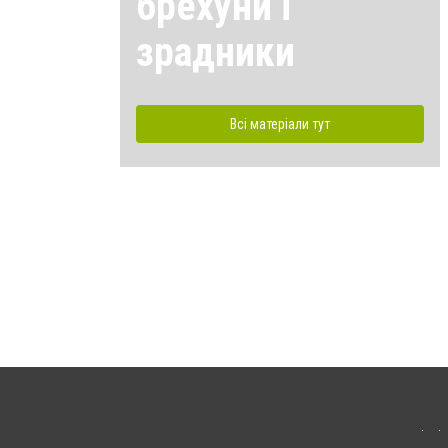
брехуни і
зрадники
Всі матеріали тут