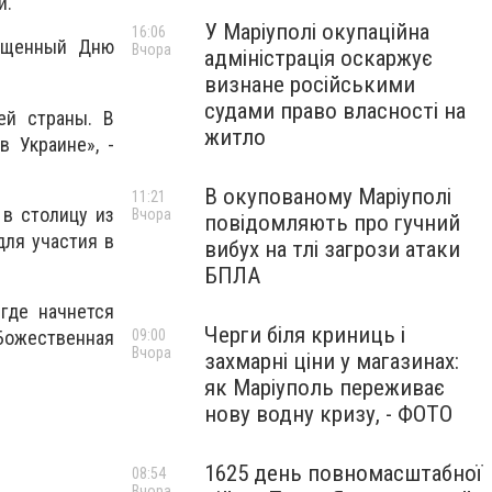
и.
У Маріуполі окупаційна
16:06
вященный Дню
Вчора
адміністрація оскаржує
визнане російськими
судами право власності на
ей страны. В
житло
 Украине», -
В окупованому Маріуполі
11:21
 в столицу из
Вчора
повідомляють про гучний
для участия в
вибух на тлі загрози атаки
БПЛА
где начнется
Черги біля криниць і
 Божественная
09:00
Вчора
захмарні ціни у магазинах:
як Маріуполь переживає
нову водну кризу, - ФОТО
1625 день повномасштабної
08:54
Вчора