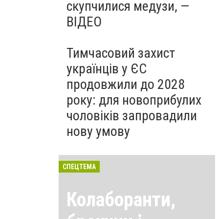
скупчилися медузи, —
ВІДЕО
Тимчасовий захист
українців у ЄС
продовжили до 2028
року: для новоприбулих
чоловіків запровадили
нову умову
СПЕЦТЕМА
Колаборанти,