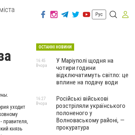
міста
Рус
ОСТАННІ НОВИНИ
за
У Маріуполі щодня на
16:45
Вчора
чотири години
відключатимуть світло: це
вплине на подачу води
ины.
Російські військові
16:27
Вчора
розстріляли українського
ория уходит
полоненого у
рковному
Волноваському районі, —
- правителя,
прокуратура
икий князь