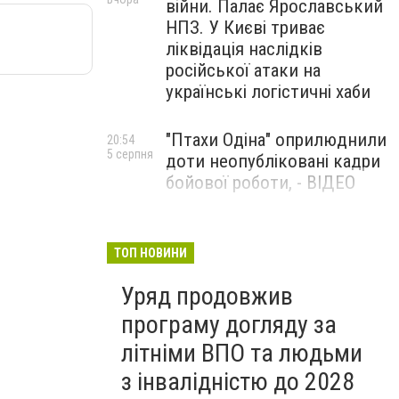
війни. Палає Ярославський
НПЗ. У Києві триває
ліквідація наслідків
російської атаки на
українські логістичні хаби
"Птахи Одіна" оприлюднили
20:54
5 серпня
доти неопубліковані кадри
бойової роботи, - ВІДЕО
Маріуполець Андрій
17:15
5 серпня
Бєдняков зіграє тата
ТОП НОВИНИ
Петрика П’яточкина у
Уряд продовжив
новому українському
фільмі, - ФОТО
програму догляду за
літніми ВПО та людьми
з інвалідністю до 2028