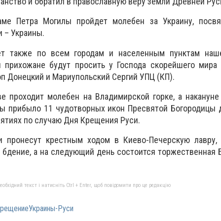
анство и обратил в православную веру земли Древней Рус
аме Петра Могилы пройдет молебен за Украину, пос
 – Украины.
ет также по всем городам и населенным пунктам наш
 прихожане будут просить у Господа скорейшего мира в
оп Донецкий и Мариупольский Сергий УПЦ (КП).
ве проходит молебен на Владимирской горке, а накануне
ны прибыло 11 чудотворных икон Пресвятой Богородицы 
ятиях по случаю Дня Крещения Руси.
 пронесут крестным ходом в Киево-Печерскую лавру, 
 бдение, а на следующий день состоится торжественная
бхідний текст і натисніть Ctrl + Enter, щоб повідомити про це редакцію
рещениеУкраины-Руси