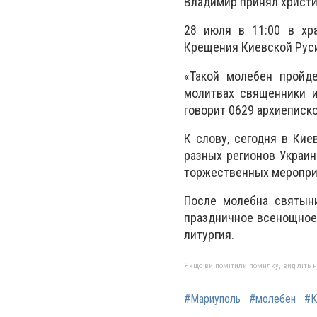
Владимир принял христи
28 июля в 11:00 в хр
Крещения Киевской Руси
«Такой молебен пройд
молитвах священники и
говорит 0629 архиеписк
К слову, сегодня в Кие
разных регионов Украи
торжественных меропри
После молебна святыни
праздничное всенощное
литургия.
Якщо ви помітили помилку, виділіть нео
#Мариуполь
#молебен
#К