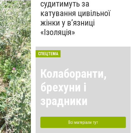
судитимуть за
катування цивільної
жінки у в’язниці
«Ізоляція»
СПЕЦТЕМА
Колаборанти,
брехуни і
зрадники
Всі матеріали тут