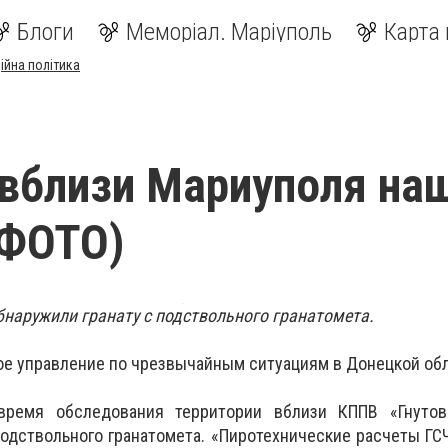
Блоги
Меморіал. Маріуполь
Карта 
ійна політика
вблизи Мариуполя на
(ФОТО)
бнаружили гранату с подствольного гранатомета.
ое управление по чрезвычайным ситуациям в Донецкой обл
время обследования территории вблизи КППВ «Гнутов
подствольного гранатомета. «Пиротехнические расчеты Г