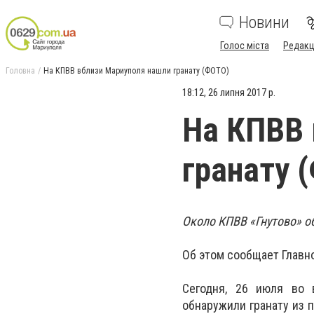
Новини
Голос міста
Редакц
Головна
На КПВВ вблизи Мариуполя нашли гранату (ФОТО)
18:12, 26 липня 2017 р.
На КПВВ 
гранату 
Около КПВВ «Гнутово» о
Об этом сообщает Главн
Сегодня, 26 июля во 
обнаружили гранату из 