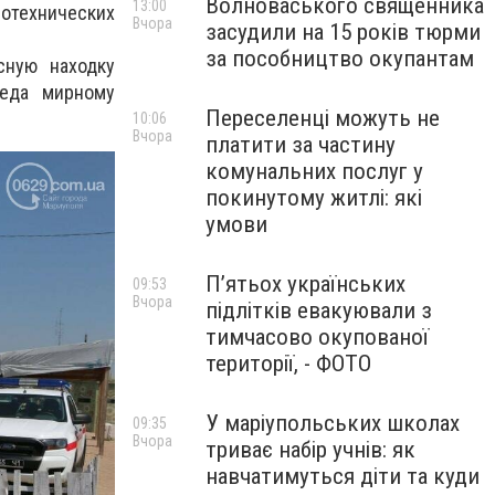
Волноваського священника
13:00
ротехнических
Вчора
засудили на 15 років тюрми
за пособництво окупантам
сную находку
реда мирному
Переселенці можуть не
10:06
Вчора
платити за частину
комунальних послуг у
покинутому житлі: які
умови
П’ятьох українських
09:53
Вчора
підлітків евакуювали з
тимчасово окупованої
території, - ФОТО
У маріупольських школах
09:35
Вчора
триває набір учнів: як
навчатимуться діти та куди