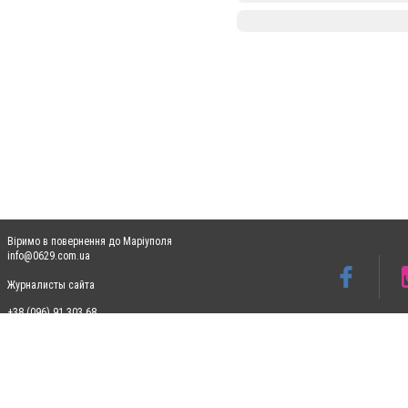
Віримо в повернення до Маріуполя
info@0629.com.ua
Журналисты сайта
+38 (096) 91 303 68
Допускається цитування матеріалів без отримання попередньої згоди 0629.com.ua за
пошукових систем гіперпосилання на цитовані статті не нижче другого абзацу в тек
Матеріали з плашками "Новини компаній", "Промо", "Партнерський матеріал", "Партнер