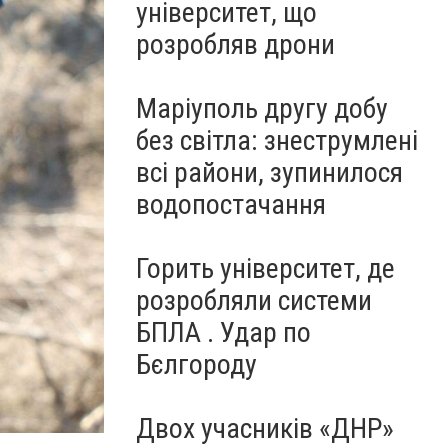
університет, що
розробляв дрони
Маріуполь другу добу
без світла: знеструмлені
всі райони, зупинилося
водопостачання
Горить університет, де
розробляли системи
БПЛА . Удар по
Бєлгороду
Двох учасників «ДНР»