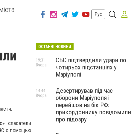
міста
Рус
ОСТАННІ НОВИНИ
шли
СБС підтвердили удари по
19:31
Вчора
чотирьох підстанціях у
Маріуполі
Дезертирував під час
14:44
Вчора
оборони Маріуполя і
перейшов на бік РФ:
асти.
прикордоннику повідомили
про підозру
о» спасатели
СЧС с помощью