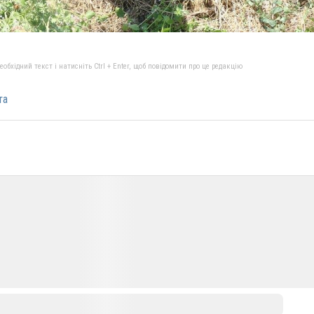
бхідний текст і натисніть Ctrl + Enter, щоб повідомити про це редакцію
та