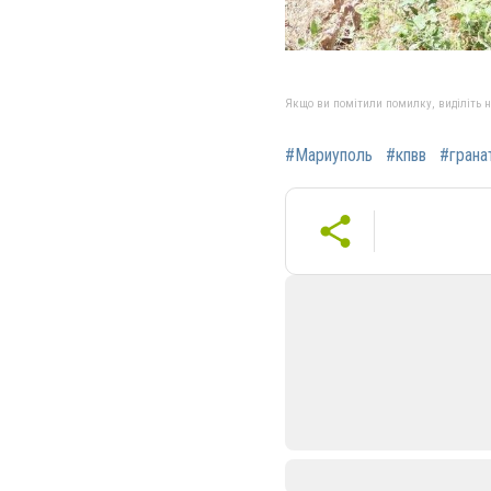
Якщо ви помітили помилку, виділіть нео
#Мариуполь
#кпвв
#грана