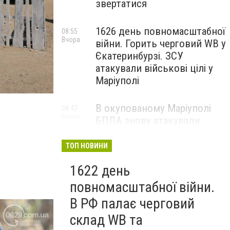
звертатися
1626 день повномасштабної
08:55
Вчора
війни. Горить черговий WB у
Єкатеринбурзі. ЗСУ
атакували військові цілі у
Маріуполі
В окупованому Маріуполі
08:47
Вчора
БПЛА знову атакували
енергетичну інфраструктуру,
— ВІДЕО
ТОП НОВИНИ
1622 день
повномасштабної війни.
В РФ палає черговий
склад WB та