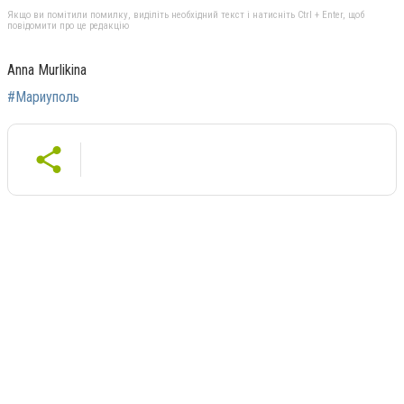
Якщо ви помітили помилку, виділіть необхідний текст і натисніть Ctrl + Enter, щоб
повідомити про це редакцію
Anna Murlikina
#Мариуполь