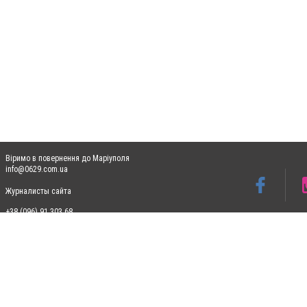
Віримо в повернення до Маріуполя
info@0629.com.ua
Журналисты сайта
+38 (096) 91 303 68
Допускається цитування матеріалів без отримання попередньої згоди 0629.com.ua за
пошукових систем гіперпосилання на цитовані статті не нижче другого абзацу в тек
Матеріали з плашками "Новини компаній", "Промо", "Партнерський матеріал", "Партнер
Реклама на сайті
Ф