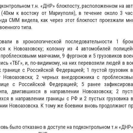
дконтрольном т.н. «ДНР» блокпосту, расположенном на авт
 (40км к востоку от Мариуполя), в течение около 3 ча
анда СММ видела, как через этот блокпост проезжали м
военного типа.
овали в хронологической последовательности 1 брон
йся к Новоазовску; колонну из 4 автомобилей полицейс
проблесковыми маячками, 9 фургонов и 5 грузовиков воен
ись «ТБГ», и, по-видимому, на них перевозили людей в во
 границе с Российской Федерацией; 1 пустой грузовик в
у Новоазовска; 2 черных внедорожника с проблесковы
нице с Российской Федерацией; 5 ранее зафиксиров
ипа, двигавшихся в направлении Новоазовска; 2 пуст
ихся в направлении границы с РФ и 2 пустых грузовика в
нии Новоазовска. К тому же боевики вновь продолжают п
овь было отказано в доступе на подконтрольном т.н «ДНР»