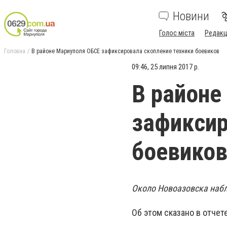
Новини
Голос міста
Редакц
Головна
В районе Мариуполя ОБСЕ зафиксировала скопление техники боевиков
09:46, 25 липня 2017 р.
В районе
зафиксир
боевико
Около Новоазовска набл
Об этом сказано в отчет