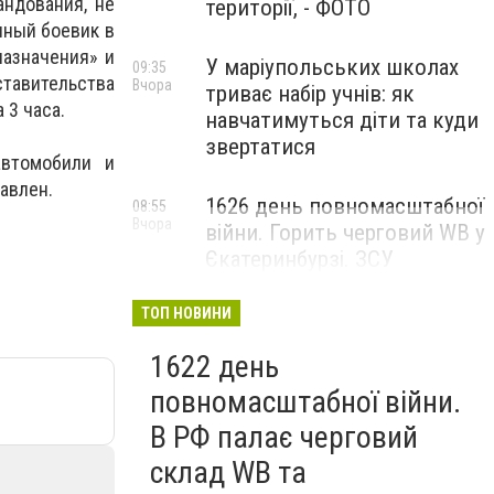
андования, не
території, - ФОТО
нный боевик в
назначения» и
У маріупольських школах
09:35
авительства
Вчора
триває набір учнів: як
 3 часа.
навчатимуться діти та куди
звертатися
автомобили и
авлен.
1626 день повномасштабної
08:55
Вчора
війни. Горить черговий WB у
Єкатеринбурзі. ЗСУ
атакували військові цілі у
Маріуполі
ТОП НОВИНИ
1622 день
повномасштабної війни.
В РФ палає черговий
склад WB та