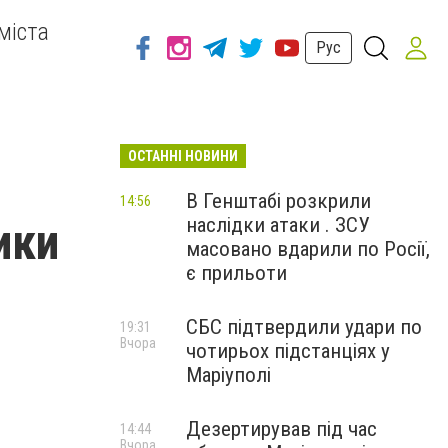
міста
Рус
ОСТАННІ НОВИНИ
В Генштабі розкрили
14:56
наслідки атаки . ЗСУ
ики
масовано вдарили по Росії,
є прильоти
СБС підтвердили удари по
19:31
Вчора
чотирьох підстанціях у
Маріуполі
Дезертирував під час
14:44
Вчора