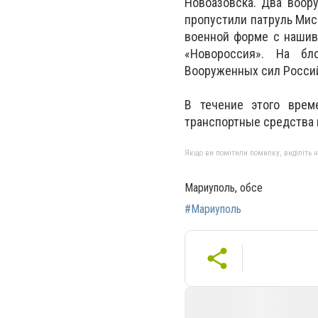
Новоазовска. Два воор
пропустили патруль Мис
военной форме с нашив
«Новороссия». На бл
Вооруженных сил Россий
В течение этого врем
транспортные средства в
Якщо ви помітили помилку, виділіть нео
Мариуполь, обсе
#Мариуполь