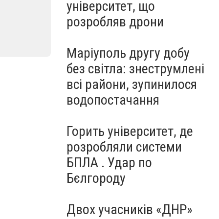
університет, що
розробляв дрони
Маріуполь другу добу
без світла: знеструмлені
всі райони, зупинилося
водопостачання
Горить університет, де
розробляли системи
БПЛА . Удар по
Бєлгороду
Двох учасників «ДНР»