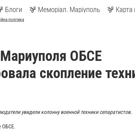
Блоги
Меморіал. Маріуполь
Карта 
ійна політика
 Мариуполя ОБСЕ
овала скопление техн
в
юдатели увидели колонну военной техники сепаратистов.
е ОБСЕ.