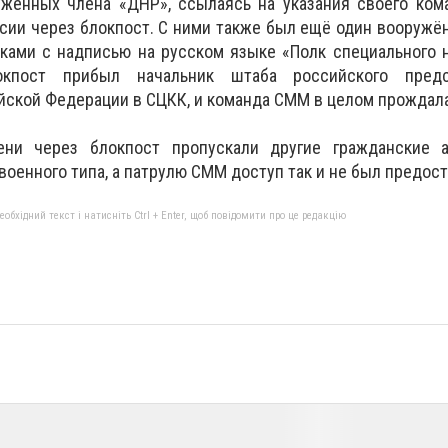
уженных члена «ДНР», ссылаясь на указания своего ком
сии через блокпост. С ними также был ещё один вооружё
ками с надписью на русском языке «Полк специального 
окпост прибыл начальник штаба российского предст
ской Федерации в СЦКК, и команда СММ в целом прождала
ени через блокпост пропускали другие гражданские 
оенного типа, а патрулю СММ доступ так и не был предост
бхідний текст і натисніть Ctrl + Enter, щоб повідомити про це редакцію