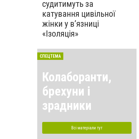
судитимуть за
катування цивільної
жінки у в’язниці
«Ізоляція»
СПЕЦТЕМА
Колаборанти,
брехуни і
зрадники
Всі матеріали тут