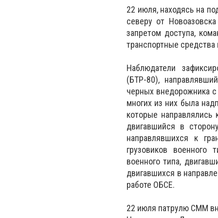
22 июля, находясь на по
северу от Новоазовска
запретом доступа, ком
транспортные средства 
Наблюдатели зафиксир
(БТР-80), направлявши
черных внедорожника с 
многих из них была надп
которые направлялись к
двигавшийся в сторон
направлявшихся к гра
грузовиков военного т
военного типа, двигавш
двигавшихся в направле
работе ОБСЕ.
22 июля патрулю СММ вн