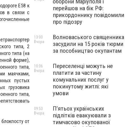
оборони Маріуполя і
одороге Е58 к
перейшов на бік РФ:
сов в связи с
прикордоннику повідомили
ногочисленные
про підозру
Волноваського священника
13:00
етранспортер
Вчора
засудили на 15 років тюрми
кого типа, 2
за пособництво окупантам
ного типа (на
енной форме),
Переселенці можуть не
оенного типа,
10:06
Вчора
платити за частину
ми маячками,
комунальних послуг у
анных пустых
покинутому житлі: які
ых грузовика
умови
оенного типа,
репятствовать
П’ятьох українських
09:53
Вчора
підлітків евакуювали з
 блокпосту от
тимчасово окупованої