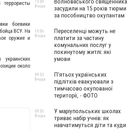
Волноваського священника
13:00
я террористы
Вчора
засудили на 15 років тюрми
за пособництво окупантам
вки боевики
Переселенці можуть не
бойца ВСУ. На
10:06
Вчора
платити за частину
вое оружие и
комунальних послуг у
покинутому житлі: які
умови
и украинских
озиции около
П’ятьох українських
09:53
Вчора
підлітків евакуювали з
тимчасово окупованої
території, - ФОТО
У маріупольських школах
09:35
Вчора
триває набір учнів: як
навчатимуться діти та куди