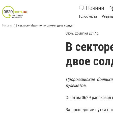
Новини
Голос міста
Редакц
Головна
В секторе «Мариуполь» ранены двое солдат
08:49, 25 липня 2017 р.
В сектор
двое сол
Пророссийские боевики
пулеметов.
Об этом 0629 рассказал
За прошедшие сутки про