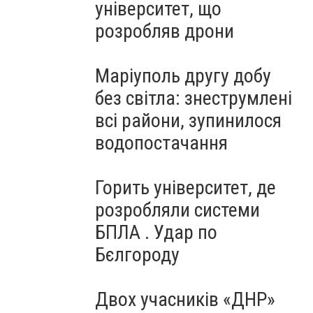
університет, що
розробляв дрони
Маріуполь другу добу
без світла: знеструмлені
всі райони, зупинилося
водопостачання
Горить університет, де
розробляли системи
БПЛА . Удар по
Бєлгороду
Двох учасників «ДНР»