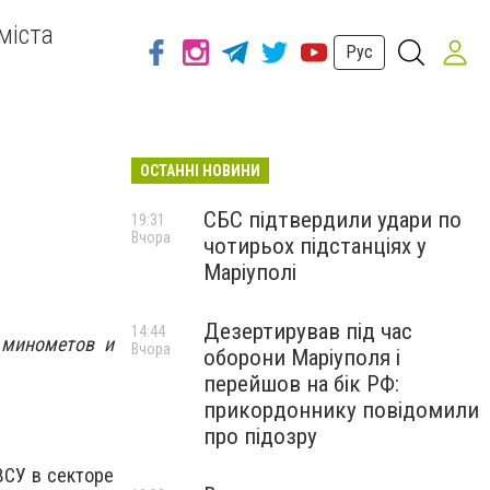
міста
Рус
ОСТАННІ НОВИНИ
СБС підтвердили удари по
19:31
Вчора
чотирьох підстанціях у
Маріуполі
Дезертирував під час
14:44
 минометов и
Вчора
оборони Маріуполя і
перейшов на бік РФ:
прикордоннику повідомили
про підозру
ВСУ в секторе