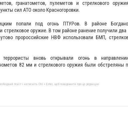
метов, гранатометов, пулеметов и стрелкового оружи
ункты сил АТО около Красногоровки.
ицким попали под огонь ПТУРов. В районе Богдано
и стрелковое оружие. В том районе ранение получили два 
нутово пророссийские НВФ использовали БМП, стрелко
, террористы вновь открывали огонь в направлени
нометов 82 мм и стрелкового оружия были обстреляны п
бхідний текст і натисніть Ctrl + Enter, щоб повідомити про це редакцію