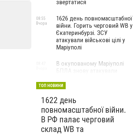
звертатися
1626 день повномасштабної
08:55
Вчора
війни. Горить черговий WB у
Єкатеринбурзі. ЗСУ
атакували військові цілі у
Маріуполі
В окупованому Маріуполі
08:47
Вчора
БПЛА знову атакували
енергетичну інфраструктуру,
— ВІДЕО
ТОП НОВИНИ
1622 день
повномасштабної війни.
В РФ палає черговий
склад WB та