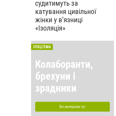
судитимуть за
катування цивільної
жінки у в’язниці
«Ізоляція»
СПЕЦТЕМА
Колаборанти,
брехуни і
зрадники
Всі матеріали тут