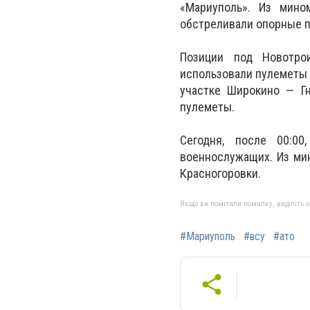
«Мариуполь». Из мино
обстреливали опорные п
Позиции под Новотро
использовали пулеметы 
участке Широкино — Г
пулеметы.
Сегодня, после 00:00
военнослужащих. Из ми
Красногоровки.
Якщо ви помітили помилку, виділіть нео
#Мариуполь
#всу
#ато