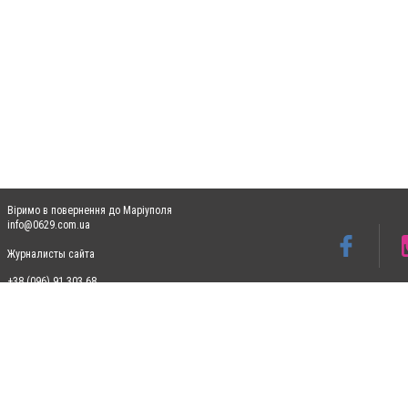
Віримо в повернення до Маріуполя
info@0629.com.ua
Журналисты сайта
+38 (096) 91 303 68
Допускається цитування матеріалів без отримання попередньої згоди 0629.com.ua за
пошукових систем гіперпосилання на цитовані статті не нижче другого абзацу в тек
Матеріали з плашками "Новини компаній", "Промо", "Партнерський матеріал", "Партнер
Реклама на сайті
Ф