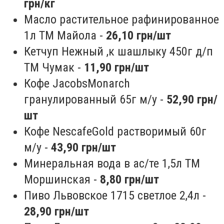
грн/кг
Масло растительное рафинированное
1л ТМ Майола -
26,10 грн/шт
Кетчуп Нежный ,к шашлыку 450г д/п
ТМ Чумак -
11,90 грн/шт
Кофе JacobsMonarch
гранулированный 65г м/у -
52,90 грн/
шт
Кофе NescafeGold растворимый 60г
м/у -
43,90 грн/шт
Минеральная вода в ас/те 1,5л ТМ
Моршинская -
8,80 грн/шт
Пиво Львовское 1715 светлое 2,4л -
28,90
грн/шт