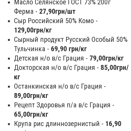
Масло Селянское ГОСТ 73% 200г
Ферма -
27,90грн/шт
Сыр Российский 50% Комо -
129,00грн/кг
Сырный продукт Русский Особый 50%
Тульчинка -
69,90 грн/кг
Детская н/о в/с Грация -
79,00грн/кг
Докторская н/о в/с Грация -
85,00грн/
кг
Останкинская н/о в/с Грация -
89,00грн/кг
Рецепт Здоровья п/а в/с Грация -
65,00грн/кг
Крупа рис длиннозернистый -
16,90