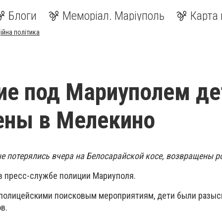
Блоги
Меморіал. Маріуполь
Карта 
ійна політика
е под Мариуполем де
ены в Мелекино
е потерялись вчера на Белосарайской косе, возвращены р
в пресс-службе полиции Мариуполя.
 полицейскими поисковым мероприятиям, дети были разыс
ов.