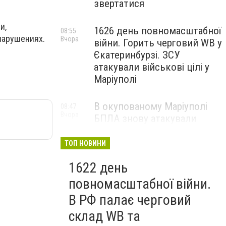
звертатися
и,
1626 день повномасштабної
08:55
нарушениях.
Вчора
війни. Горить черговий WB у
Єкатеринбурзі. ЗСУ
атакували військові цілі у
Маріуполі
В окупованому Маріуполі
08:47
Вчора
БПЛА знову атакували
енергетичну інфраструктуру,
— ВІДЕО
ТОП НОВИНИ
1622 день
повномасштабної війни.
В РФ палає черговий
склад WB та