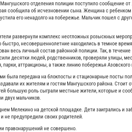
 Мангушского отделения полиции поступило сообщение от
орая сообщила об исчезновении сына. Женщина с ребенком
устила его ненадолго на побережье. Мальчик пошел с друго
ители развернули комплекс неотложных розыскных меропр
 быстро, несовершеннолетние находились в темное время 
ван весь личный состав районной полиции. Так, в течение
сили десятки людей, родственников, проверяли улицы, ме
, парки, аттракционы, а также линию побережья Азовского 
ми была передана на блокпосты и стационарные посты по
аздавали их жителям и гостям Мангушского района. Стоит о
тей большую роль сыграли местные жители, которые и со
ли двух мальчиков.
днем Мелекино на детской площадке. Дети заигрались и за
к и не предупредили своих родителей.
нии правонарушений не совершено.