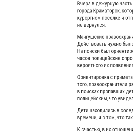
Вчера в дежурную часть
города Краматорск, кот
курортном поселке и отп
не вернулся.
Мангушские правоохран
Действовать нужно было
На поиски был ориентиро
часов полицейские опро
вероятного их появления
Ориентировка с примета
того, правоохранители р
в поисках пропавших де
полицейским, что увиде
Дети находились в сосе
времени, и о том, что та
К счастью, в их отноше