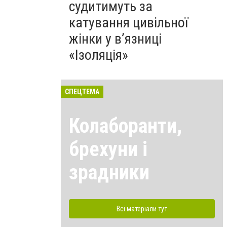
судитимуть за
катування цивільної
жінки у в’язниці
«Ізоляція»
СПЕЦТЕМА
Колаборанти,
брехуни і
зрадники
Всі матеріали тут