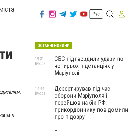
міста
Рус
ОСТАННІ НОВИНИ
ти
СБС підтвердили удари по
19:31
Вчора
чотирьох підстанціях у
Маріуполі
Дезертирував під час
14:44
одителям.
Вчора
оборони Маріуполя і
перейшов на бік РФ:
прикордоннику повідомили
каны в
про підозру