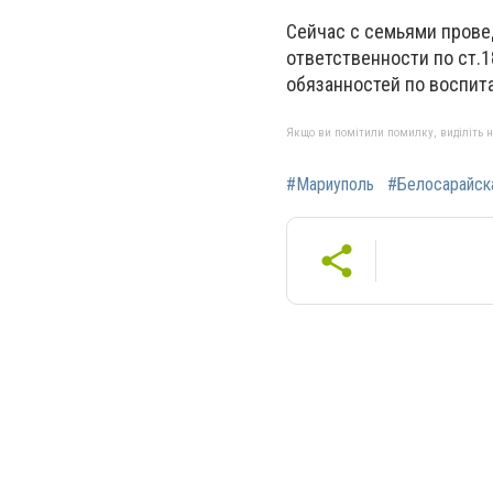
Сейчас с семьями прове
ответственности по ст.
обязанностей по воспит
Якщо ви помітили помилку, виділіть нео
#Мариуполь
#Белосарайск