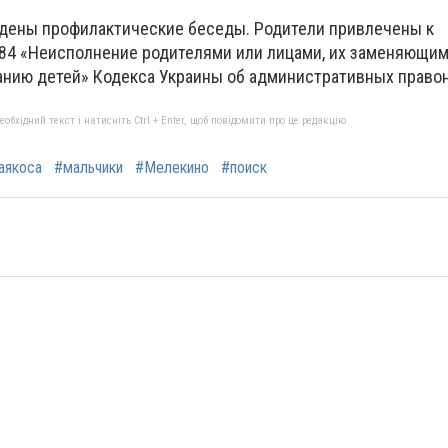
дены профилактические беседы. Родители привлечены к
184 «Неисполнение родителями или лицами, их заменяющим
анию детей» Кодекса Украины об административных право
бхідний текст і натисніть Ctrl + Enter, щоб повідомити про це редакцію
аякоса
#мальчики
#Мелекино
#поиск