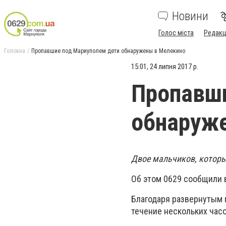
Новини
Голос міста
Редакц
Головна
Пропавшие под Мариуполем дети обнаружены в Мелекино
15:01, 24 липня 2017 р.
Пропавши
обнаруж
Двое мальчиков, которы
Об этом 0629 сообщили 
Благодаря развернутым
течение нескольких час