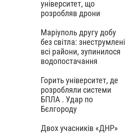
університет, що
розробляв дрони
Маріуполь другу добу
без світла: знеструмлені
всі райони, зупинилося
водопостачання
Горить університет, де
розробляли системи
БПЛА . Удар по
Бєлгороду
Двох учасників «ДНР»