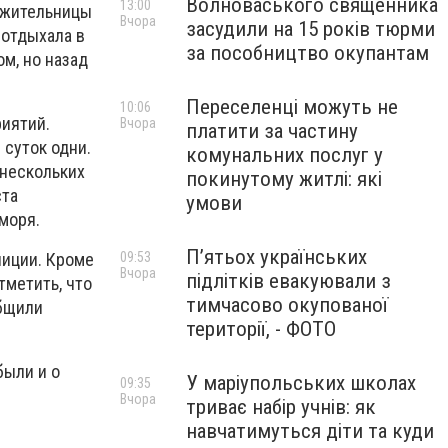
Волноваського священника
13:00
 жительницы
Вчора
засудили на 15 років тюрми
 отдыхала в
за пособництво окупантам
м, но назад
Переселенці можуть не
10:06
иятий.
Вчора
платити за частину
суток одни.
комунальних послуг у
 нескольких
покинутому житлі: які
ста
умови
моря.
П’ятьох українських
лиции. Кроме
09:53
Вчора
підлітків евакуювали з
тметить, что
тимчасово окупованої
общили
території, - ФОТО
были и о
У маріупольських школах
09:35
Вчора
триває набір учнів: як
навчатимуться діти та куди