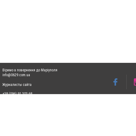
Віримо в повернення до Маріуполя
info@0629.com.ua
Журналисты сайта
+38 (096) 91 303 68
Допускається цитування матеріалів без отримання попередньої згоди 0629.com.ua за
пошукових систем гіперпосилання на цитовані статті не нижче другого абзацу в тек
Матеріали з плашками "Новини компаній", "Промо", "Партнерський матеріал", "Партнер
Реклама на сайті
Ф