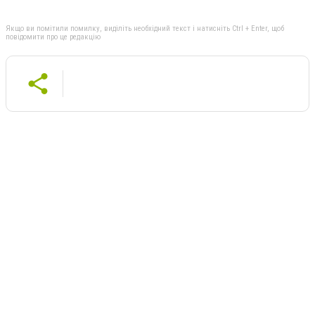
Якщо ви помітили помилку, виділіть необхідний текст і натисніть Ctrl + Enter, щоб
повідомити про це редакцію