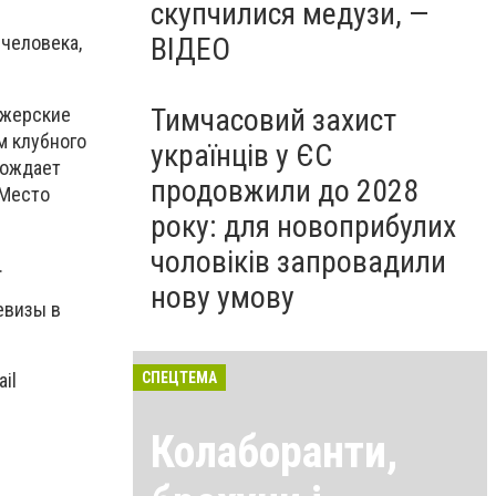
скупчилися медузи, —
ВІДЕО
 человека,
Тимчасовий захист
джерские
м клубного
українців у ЄС
вождает
продовжили до 2028
 Место
року: для новоприбулих
чоловіків запровадили
.
нову умову
евизы в
СПЕЦТЕМА
il
Колаборанти,