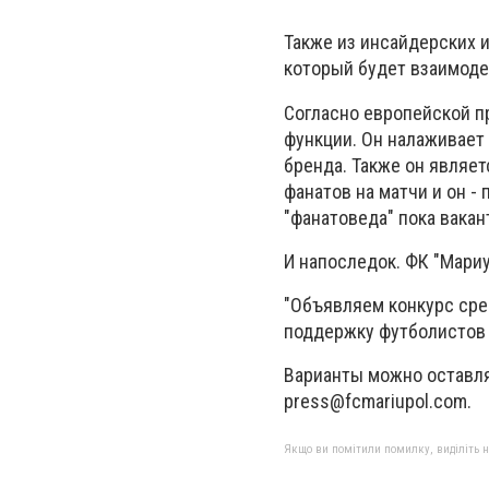
Также из инсайдерских и
который будет взаимоде
Согласно европейской п
функции. Он налаживает
бренда. Также он являе
фанатов на матчи и он -
"фанатоведа" пока вакан
И напоследок. ФК "Мари
"Объявляем конкурс сре
поддержку футболистов н
Варианты можно оставлят
press@fcmariupol.com
.
Якщо ви помітили помилку, виділіть нео