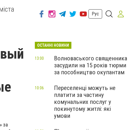
міста
Рус
ОСТАННІ НОВИНИ
овый
Волноваського священника
13:00
засудили на 15 років тюрми
за пособництво окупантам
ые
Переселенці можуть не
10:06
платити за частину
комунальних послуг у
покинутому житлі: які
умови
» за