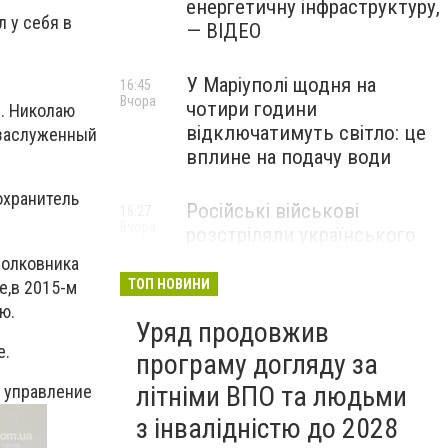
енергетичну інфраструктуру,
л у себя в
— ВІДЕО
У Маріуполі щодня на
16:45
Вчора
чотири години
. Николаю
відключатимуть світло: це
а заслуженный
вплине на подачу води
охранитель
Російські військові
16:27
Вчора
розстріляли українського
полоненого у
полковника
Волноваському районі, —
ТОП НОВИНИ
е,в 2015-м
прокуратура
ю.
Уряд продовжив
е.
програму догляду за
літніми ВПО та людьми
и управление
з інвалідністю до 2028