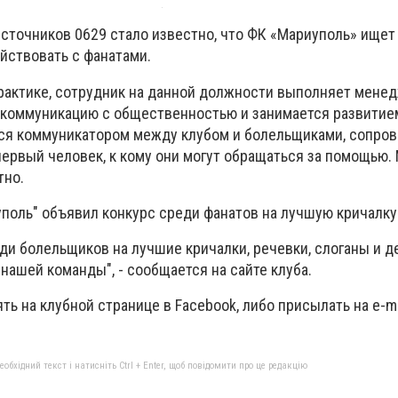
сточников 0629 стало известно, что ФК «Мариуполь» ищет
йствовать с фанатами.
рактике, сотрудник на данной должности выполняет мене
 коммуникацию с общественностью и занимается развитие
тся коммуникатором между клубом и болельщиками, сопро
 первый человек, к кому они могут обращаться за помощью.
тно.
уполь" объявил конкурс среди фанатов на лучшую кричалку
ди болельщиков на лучшие кричалки, речевки, слоганы и д
ашей команды", - сообщается на сайте клуба.
ь на клубной странице в Facebook, либо присылать на e-ma
бхідний текст і натисніть Ctrl + Enter, щоб повідомити про це редакцію