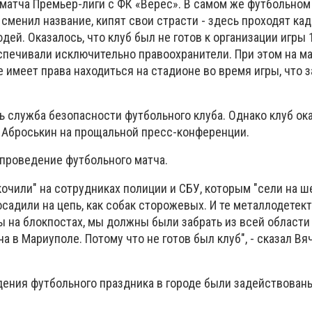
матча Премьер-лиги с ФК «Верес». В самом же футбольном 
сменил название, кипят свои страсти - здесь проходят ка
дей. Оказалось, что клуб был не готов к организации игры 
спечивали исключительно правоохранители. При этом на м
 имеет права находиться на стадионе во время игры, что 
 служба безопасности футбольного клуба. Однако клуб ока
ал Аброськин на прощальной пресс-конференции.
 проведение футбольного матча.
скочили" на сотрудниках полиции и СБУ, которым "сели на ш
посадили на цепь, как собак сторожевых. И те металлодетек
 на блокпостах, мы должны были забрать из всей области 
а в Мариуполе. Потому что не готов был клуб", - сказал Вя
ения футбольного праздника в городе были задействованы