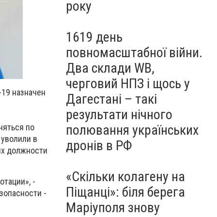
року
1619 день
повномасштабної війни.
Два склади WB,
черговий НПЗ і щось у
-19 назначен
Дагестані – такі
результати нічного
полювання українських
няться по
 уволили в
дронів в РФ
 их должности
«Скільки колагену на
отации», -
Піщанці»: біля берега
зопасности -
Маріуполя знову