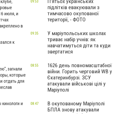
П’ятьох українських
клубе,
09:53
підлітків евакуювали з
дровые
тимчасово окупованої
16 июля, и
території, - ФОТО
атчах
закреплено в
У маріупольських школах
09:35
триває набір учнів: як
зался к
навчатимуться діти та куди
звертатися
1626 день повномасштабної
08:55
ею", загнали
війни. Горить черговий WB у
торы, которые
Єкатеринбурзі. ЗСУ
и отдать для
атакували військові цілі у
чеслав
Маріуполі
В окупованому Маріуполі
 кинологи и
08:47
БПЛА знову атакували