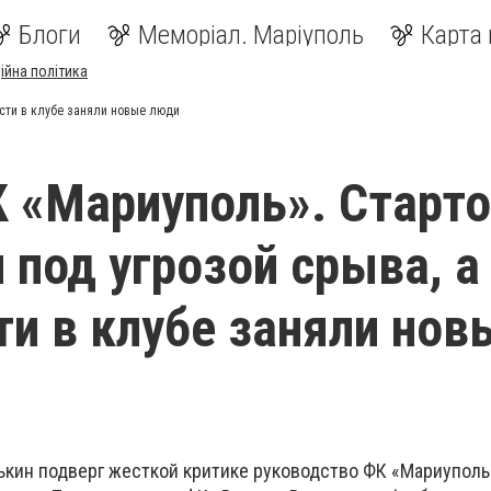
Блоги
Меморіал. Маріуполь
Карта 
ійна політика
сти в клубе заняли новые люди
 «Мариуполь». Старт
 под угрозой срыва, а
и в клубе заняли нов
ькин подверг жесткой критике руководство ФК «Мариуполь