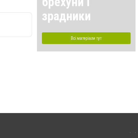
брехуни і
зрадники
Всі матеріали тут