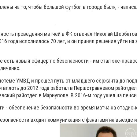
лены на то, чтобы большой футбол в городе был», - написа
сность проведения матчей в ФК отвечал Николай Щербатов
016 года исполнилось 70 лет, и он принял решение уйти н
же есть новый офицер по безопасности - им стал экс-право
личенко.
 системе УМВД и прошел путь от младшего сержанта до под
и вплоть до 2012 года работал в Першотравневом райотдел
вский райотдел в Мариуполе. В 2016-м году ушел на пенси
ти - обеспечение безопасности во время матча на стадион
безопасности входит коммуникация с фанатами на выезде 