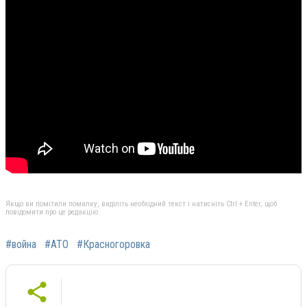
Якщо ви помітили помилку, виділіть необхідний текст і натисніть Ctrl + Enter, щоб
повідомити про це редакцію
#война
#АТО
#Красногоровка